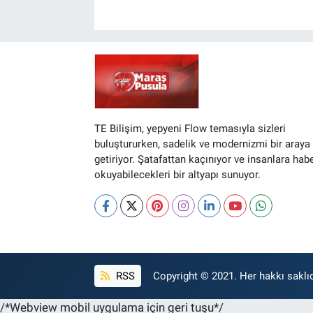
BİLİM VE TEKNOLOJİ
Güvenlik
Bölge
TE Bilişim, yepyeni Flow temasıyla sizleri
buluştururken, sadelik ve modernizmi bir araya
getiriyor. Şatafattan kaçınıyor ve insanlara hab
okuyabilecekleri bir altyapı sunuyor.
RSS
Copyright © 2021. Her hakkı saklıd
/*Webview mobil uygulama için geri tuşu*/