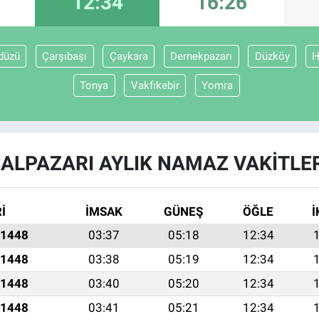
12:34
16:26
düzü
Çarşıbaşı
Çaykara
Dernekpazarı
Düzköy
H
Tonya
Vakfıkebir
Yomra
ALPAZARI AYLIK NAMAZ VAKITLE
İ
İMSAK
GÜNEŞ
ÖĞLE
İ
 1448
03:37
05:18
12:34
 1448
03:38
05:19
12:34
 1448
03:40
05:20
12:34
 1448
03:41
05:21
12:34