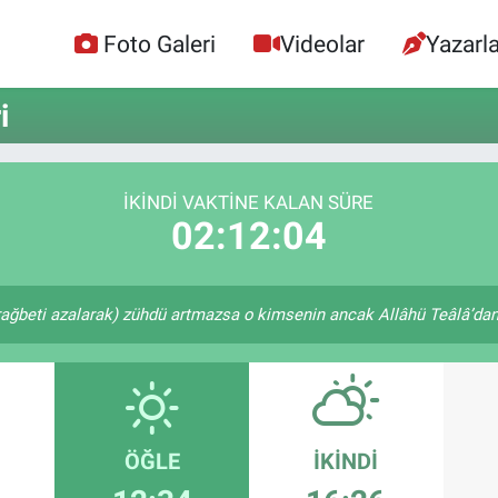
Foto Galeri
Videolar
Yazarla
i
İKINDI VAKTİNE KALAN SÜRE
02:12:03
rağbeti azalarak) zühdü artmazsa o kimsenin ancak Allâhü Teâlâ’dan u
ÖĞLE
İKINDI