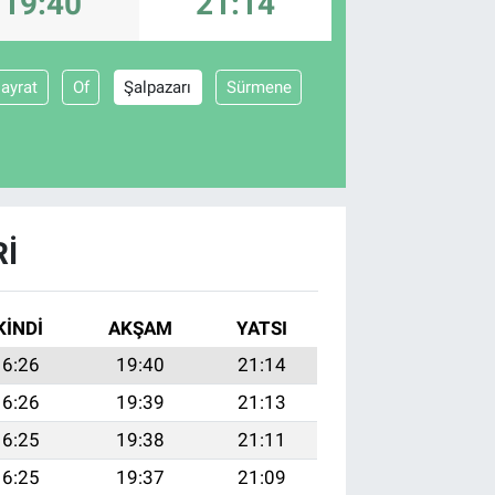
19:40
21:14
ayrat
Of
Şalpazarı
Sürmene
RI
KINDI
AKŞAM
YATSI
16:26
19:40
21:14
16:26
19:39
21:13
16:25
19:38
21:11
16:25
19:37
21:09