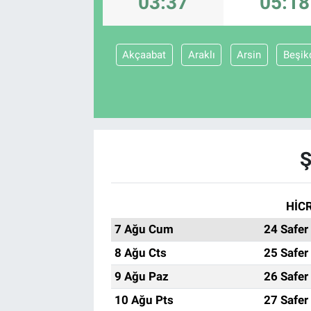
03:37
05:18
TEKNOLOJİ
Akçaabat
Araklı
Arsin
Beşik
Dünya
İlçeler
MAGAZİN
Ş
Bilim, Teknoloji
ASAYİŞ
HİCR
7 Ağu Cum
24 Safer
ÇEVRE
8 Ağu Cts
25 Safer
HABERDE İNSAN
9 Ağu Paz
26 Safer
10 Ağu Pts
27 Safer
EĞİTİM