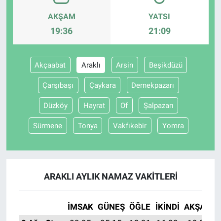
AKŞAM
YATSI
BİLİM VE TEKNOLOJİ
19:36
21:09
Güvenlik
Akçaabat
Araklı
Arsin
Beşikdüzü
Bölge
Çarşıbaşı
Çaykara
Dernekpazarı
Düzköy
Hayrat
Of
Şalpazarı
Sürmene
Tonya
Vakfıkebir
Yomra
ARAKLI AYLIK NAMAZ VAKITLERI
İMSAK
GÜNEŞ
ÖĞLE
İKINDI
AKŞAM