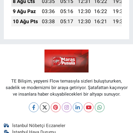
8 Ağu Cts
03:35
05:15
12:31
16:22
19:36
9 Ağu Paz
03:36
05:16
12:30
16:22
19:34
10 Ağu Pts
03:38
05:17
12:30
16:21
19:33
TE Bilişim, yepyeni Flow temasıyla sizleri buluştururken,
sadelik ve modernizmi bir araya getiriyor. Şatafattan kaçınıyor
ve insanlara haber okuyabilecekleri bir altyapı sunuyor.
İstanbul Nöbetçi Eczaneler
İstanbul Hava Durumu