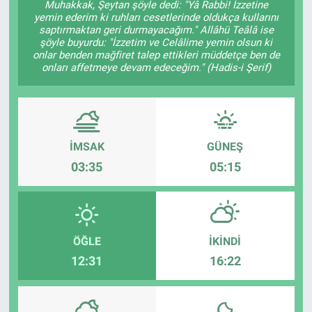
Muhakkak, Şeytan şöyle dedi: "Yâ Rabbi! İzzetine
yemin ederim ki ruhları cesetlerinde oldukça kullarını
TEKNOLOJİ
saptırmaktan geri durmayacağım." Allâhü Teâlâ ise
şöyle buyurdu: "İzzetim ve Celâlime yemin olsun ki
onlar benden mağfiret talep ettikleri müddetçe ben de
Dünya
onları affetmeye devam edeceğim." (Hadis-i Şerif)
İlçeler
MAGAZİN
İMSAK
GÜNEŞ
03:35
05:15
Bilim, Teknoloji
ASAYİŞ
ÇEVRE
ÖĞLE
İKINDI
12:31
16:22
HABERDE İNSAN
EĞİTİM