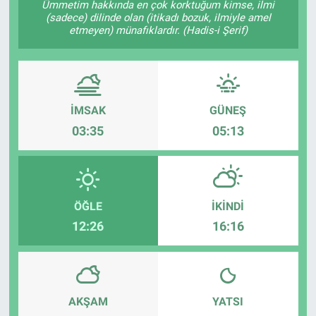
Ümmetim hakkında en çok korktuğum kimse, ilmi
(sadece) dilinde olan (itikadı bozuk, ilmiyle amel
TEKNOLOJİ
etmeyen) münafıklardır. (Hadis-i Şerif)
Dünya
İlçeler
İMSAK
GÜNEŞ
03:35
05:13
MAGAZİN
Bilim, Teknoloji
ASAYİŞ
ÖĞLE
İKINDI
12:26
16:16
ÇEVRE
HABERDE İNSAN
AKŞAM
YATSI
EĞİTİM