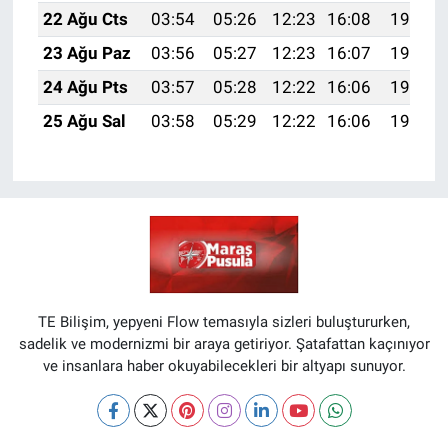
22 Ağu Cts
03:54
05:26
12:23
16:08
19:10
23 Ağu Paz
03:56
05:27
12:23
16:07
19:08
24 Ağu Pts
03:57
05:28
12:22
16:06
19:07
25 Ağu Sal
03:58
05:29
12:22
16:06
19:05
TE Bilişim, yepyeni Flow temasıyla sizleri buluştururken,
sadelik ve modernizmi bir araya getiriyor. Şatafattan kaçınıyor
ve insanlara haber okuyabilecekleri bir altyapı sunuyor.