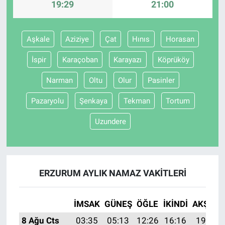
19:29
21:00
BİLİM VE TEKNOLOJİ
Aşkale
Aziziye
Çat
Hınıs
Horasan
Güvenlik
İspir
Karaçoban
Karayazı
Köprüköy
Bölge
Narman
Oltu
Olur
Pasinler
Pazaryolu
Şenkaya
Tekman
Tortum
Uzundere
ERZURUM AYLIK NAMAZ VAKITLERI
İMSAK
GÜNEŞ
ÖĞLE
İKINDI
AKŞAM
8 Ağu Cts
03:35
05:13
12:26
16:16
19:29