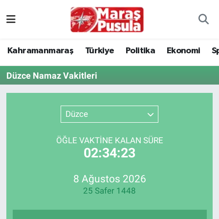
Kahramanmaraş
İstanbul Nöbetçi Eczaneler
Kahramanmaraş
Türkiye
Politika
Ekonomi
S
genel
İstanbul Hava Durumu
Düzce Namaz Vakitleri
Türkiye
İstanbul Namaz Vakitleri
Politika
İstanbul Trafik Yoğunluk Haritası
Düzce
Ekonomi
Süper Lig Puan Durumu ve Fikstür
ÖĞLE VAKTİNE KALAN SÜRE
02:34:23
Spor
Tüm Manşetler
8 Ağustos 2026
Kültür Sanat
Son Dakika Haberleri
25 Safer 1448
Sağlık
Haber Arşivi