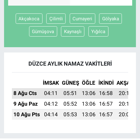
BİLİM VE TEKNOLOJİ
Akçakoca
Çilimli
Cumayeri
Gölyaka
Güvenlik
Gümüşova
Kaynaşlı
Yığılca
Bölge
DÜZCE AYLIK NAMAZ VAKITLERI
İMSAK
GÜNEŞ
ÖĞLE
İKINDI
AKŞAM
8 Ağu Cts
04:11
05:51
13:06
16:58
20:11
9 Ağu Paz
04:12
05:52
13:06
16:57
20:10
10 Ağu Pts
04:14
05:53
13:06
16:57
20:08