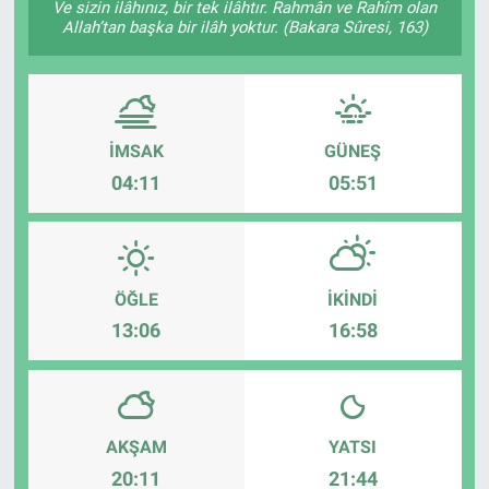
Ve sizin ilâhınız, bir tek ilâhtır. Rahmân ve Rahîm olan
Allah’tan başka bir ilâh yoktur. (Bakara Sûresi, 163)
TEKNOLOJİ
Dünya
İlçeler
İMSAK
GÜNEŞ
04:11
05:51
MAGAZİN
Bilim, Teknoloji
ÖĞLE
İKINDI
ASAYİŞ
13:06
16:58
ÇEVRE
HABERDE İNSAN
AKŞAM
YATSI
20:11
21:44
EĞİTİM