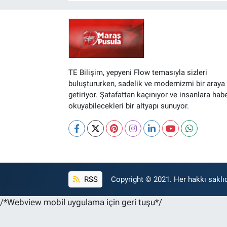
BİLİM VE TEKNOLOJİ
Güvenlik
TE Bilişim, yepyeni Flow temasıyla sizleri
Bölge
buluştururken, sadelik ve modernizmi bir araya
getiriyor. Şatafattan kaçınıyor ve insanlara hab
okuyabilecekleri bir altyapı sunuyor.
RSS
Copyright © 2021. Her hakkı saklıd
/*Webview mobil uygulama için geri tuşu*/