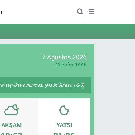
r
7 Ağustos 2026
24 Safer 1448
çin teşvikte bulunmaz. (Mâûn Sûresi, 1-2-3)
AKŞAM
YATSI