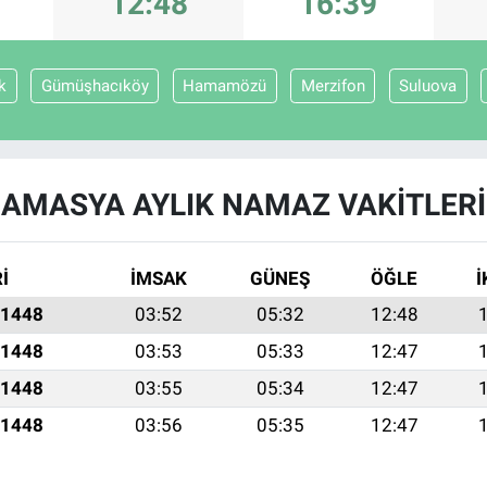
12:48
16:39
k
Gümüşhacıköy
Hamamözü
Merzifon
Suluova
AMASYA AYLIK NAMAZ VAKITLERI
İ
İMSAK
GÜNEŞ
ÖĞLE
İ
 1448
03:52
05:32
12:48
 1448
03:53
05:33
12:47
 1448
03:55
05:34
12:47
 1448
03:56
05:35
12:47