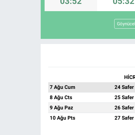
03:52
05:32
TEKNOLOJİ
Göynüce
Dünya
İlçeler
MAGAZİN
Bilim, Teknoloji
HİCR
7 Ağu Cum
24 Safer
ASAYİŞ
8 Ağu Cts
25 Safer
ÇEVRE
9 Ağu Paz
26 Safer
10 Ağu Pts
27 Safer
HABERDE İNSAN
EĞİTİM