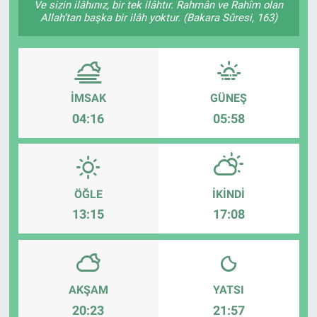
Ve sizin ilâhınız, bir tek ilâhtır. Rahmân ve Rahîm olan
Allah’tan başka bir ilâh yoktur. (Bakara Sûresi, 163)
TEKNOLOJİ
Dünya
İlçeler
İMSAK
GÜNEŞ
04:16
05:58
MAGAZİN
Bilim, Teknoloji
ÖĞLE
İKINDI
ASAYİŞ
13:15
17:08
ÇEVRE
HABERDE İNSAN
AKŞAM
YATSI
20:23
21:57
EĞİTİM