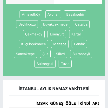
BİLİM VE TEKNOLOJİ
Arnavutköy
Avcılar
Başakşehir
Güvenlik
Beylikdüzü
Büyükçekmece
Çatalca
Çekmeköy
Esenyurt
Kartal
Bölge
Küçükçekmece
Maltepe
Pendik
Sancaktepe
Şile
Silivri
Sultanbeyli
Sultangazi
Tuzla
İSTANBUL AYLIK NAMAZ VAKITLERI
İMSAK
GÜNEŞ
ÖĞLE
İKINDI
AKŞAM