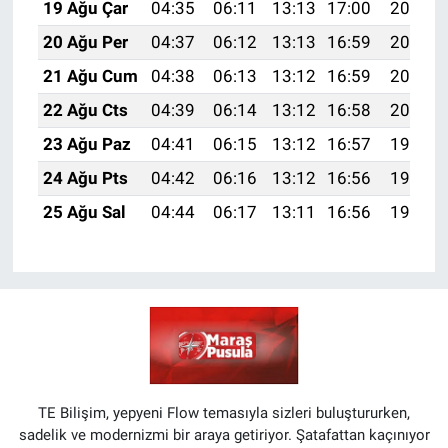
19 Ağu Çar
04:35
06:11
13:13
17:00
20:05
20 Ağu Per
04:37
06:12
13:13
16:59
20:04
21 Ağu Cum
04:38
06:13
13:12
16:59
20:02
22 Ağu Cts
04:39
06:14
13:12
16:58
20:01
23 Ağu Paz
04:41
06:15
13:12
16:57
19:59
24 Ağu Pts
04:42
06:16
13:12
16:56
19:58
25 Ağu Sal
04:44
06:17
13:11
16:56
19:56
TE Bilişim, yepyeni Flow temasıyla sizleri buluştururken,
sadelik ve modernizmi bir araya getiriyor. Şatafattan kaçınıyor