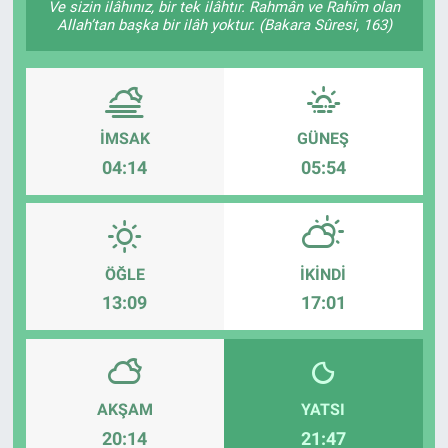
Ve sizin ilâhınız, bir tek ilâhtır. Rahmân ve Rahîm olan
Allah’tan başka bir ilâh yoktur. (Bakara Sûresi, 163)
TEKNOLOJİ
Dünya
İlçeler
İMSAK
GÜNEŞ
04:14
05:54
MAGAZİN
Bilim, Teknoloji
ÖĞLE
İKINDI
ASAYİŞ
13:09
17:01
ÇEVRE
HABERDE İNSAN
AKŞAM
YATSI
20:14
21:47
EĞİTİM