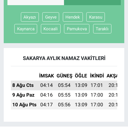
BİLİM VE TEKNOLOJİ
Akyazı
Geyve
Hendek
Karasu
Güvenlik
Kaynarca
Kocaali
Pamukova
Taraklı
Bölge
SAKARYA AYLIK NAMAZ VAKITLERI
İMSAK
GÜNEŞ
ÖĞLE
İKINDI
AKŞAM
8 Ağu Cts
04:14
05:54
13:09
17:01
20:14
9 Ağu Paz
04:16
05:55
13:09
17:00
20:13
10 Ağu Pts
04:17
05:56
13:09
17:00
20:11