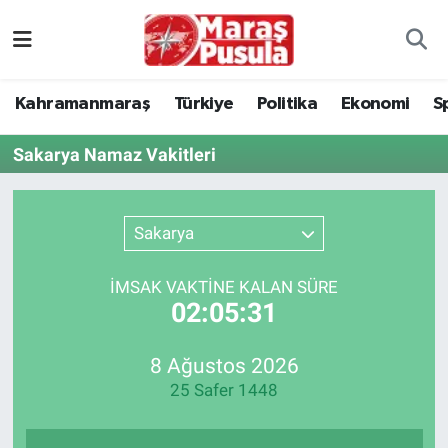
Kahramanmaraş
İstanbul Nöbetçi Eczaneler
Kahramanmaraş
Türkiye
Politika
Ekonomi
S
genel
İstanbul Hava Durumu
Sakarya Namaz Vakitleri
Türkiye
İstanbul Namaz Vakitleri
Politika
İstanbul Trafik Yoğunluk Haritası
Sakarya
Ekonomi
Süper Lig Puan Durumu ve Fikstür
İMSAK VAKTİNE KALAN SÜRE
02:05:31
Spor
Tüm Manşetler
8 Ağustos 2026
Kültür Sanat
Son Dakika Haberleri
25 Safer 1448
Sağlık
Haber Arşivi