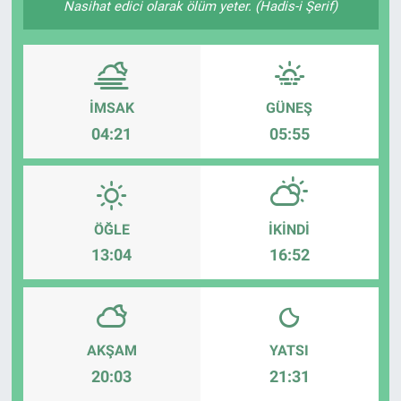
Nasihat edici olarak ölüm yeter. (Hadis-i Şerif)
TEKNOLOJİ
Dünya
İMSAK
GÜNEŞ
İlçeler
04:21
05:55
MAGAZİN
Bilim, Teknoloji
ÖĞLE
İKINDI
13:04
16:52
ASAYİŞ
ÇEVRE
AKŞAM
YATSI
HABERDE İNSAN
20:03
21:31
EĞİTİM