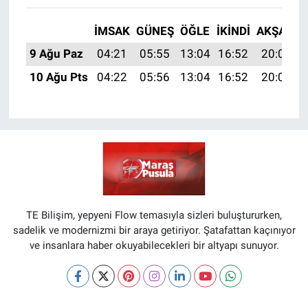
İMSAK
GÜNEŞ
ÖĞLE
İKINDI
AKŞAM
9 Ağu Paz
04:21
05:55
13:04
16:52
20:03
10 Ağu Pts
04:22
05:56
13:04
16:52
20:02
TE Bilişim, yepyeni Flow temasıyla sizleri buluştururken,
sadelik ve modernizmi bir araya getiriyor. Şatafattan kaçınıyor
ve insanlara haber okuyabilecekleri bir altyapı sunuyor.