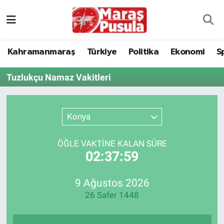
Kahramanmaraş
İstanbul Nöbetçi Eczaneler
Kahramanmaraş
Türkiye
Politika
Ekonomi
S
genel
İstanbul Hava Durumu
Tuzlukçu Namaz Vakitleri
Türkiye
İstanbul Namaz Vakitleri
Politika
İstanbul Trafik Yoğunluk Haritası
Konya
Ekonomi
Süper Lig Puan Durumu ve Fikstür
ÖĞLE VAKTİNE KALAN SÜRE
02:37:59
Spor
Tüm Manşetler
9 Ağustos 2026
Kültür Sanat
Son Dakika Haberleri
26 Safer 1448
Sağlık
Haber Arşivi