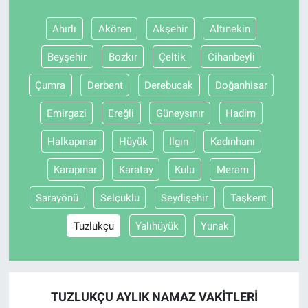
Ahırlı
Akören
Akşehir
Altınekin
BİLİM VE TEKNOLOJİ
Beyşehir
Bozkır
Çeltik
Cihanbeyli
Güvenlik
Çumra
Derbent
Derebucak
Doğanhisar
Bölge
Emirgazi
Ereğli
Güneysınır
Hadim
Halkapınar
Hüyük
Ilgın
Kadınhanı
Karapınar
Karatay
Kulu
Meram
Sarayönü
Selçuklu
Seydişehir
Taşkent
Tuzlukçu
Yalıhüyük
Yunak
TUZLUKÇU AYLIK NAMAZ VAKITLERI