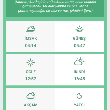
(Mümin) kardeşinle münakaşa etme, onun hoşuna
gitmeyecek şakalar yapma ve ona yerine
TEKNOLOJİ
getiremeyeceğin bir söz verme. (Hadis-i Şerif)
Dünya
İlçeler
İMSAK
GÜNEŞ
04:14
05:47
MAGAZİN
Bilim, Teknoloji
ASAYİŞ
ÖĞLE
İKINDI
12:57
16:45
ÇEVRE
HABERDE İNSAN
AKŞAM
YATSI
EĞİTİM