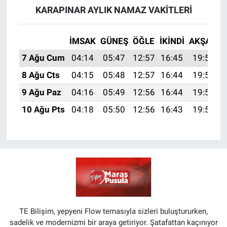
KARAPINAR AYLIK NAMAZ VAKITLERI
İMSAK
GÜNEŞ
ÖĞLE
İKINDI
AKŞAM
7 Ağu Cum
04:14
05:47
12:57
16:45
19:56
8 Ağu Cts
04:15
05:48
12:57
16:44
19:55
9 Ağu Paz
04:16
05:49
12:56
16:44
19:54
10 Ağu Pts
04:18
05:50
12:56
16:43
19:53
TE Bilişim, yepyeni Flow temasıyla sizleri buluştururken,
sadelik ve modernizmi bir araya getiriyor. Şatafattan kaçınıyor