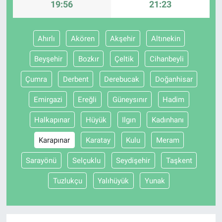
19:56
21:23
BİLİM VE TEKNOLOJİ
Ahırlı
Akören
Akşehir
Altınekin
Güvenlik
Beyşehir
Bozkır
Çeltik
Cihanbeyli
Bölge
Çumra
Derbent
Derebucak
Doğanhisar
Emirgazi
Ereğli
Güneysınır
Hadim
Halkapınar
Hüyük
Ilgın
Kadınhanı
Karapınar
Karatay
Kulu
Meram
Sarayönü
Selçuklu
Seydişehir
Taşkent
Tuzlukçu
Yalıhüyük
Yunak