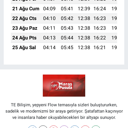
21 Ağu Cum
04:09
05:41
12:39
16:24
19:27
22 Ağu Cts
04:10
05:42
12:38
16:23
19:25
23 Ağu Paz
04:11
05:43
12:38
16:23
19:24
24 Ağu Pts
04:13
05:44
12:38
16:22
19:22
25 Ağu Sal
04:14
05:45
12:38
16:21
19:21
TE Bilişim, yepyeni Flow temasıyla sizleri buluştururken,
sadelik ve modernizmi bir araya getiriyor. Şatafattan kaçınıyor
ve insanlara haber okuyabilecekleri bir altyapı sunuyor.