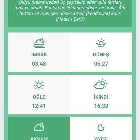
Ölüyü (kabre kadar) üç şey takip eder: Âile fertleri,
malı ve ameli. Bunlardan ikisi geri döner, biri kalır: Âile
TEKNOLOJİ
fertleri ve malı geri döner, ameli (kendisiyle) kalır.
(Hadis-i Şerif)
Dünya
İlçeler
İMSAK
GÜNEŞ
MAGAZİN
03:48
05:27
Bilim, Teknoloji
ASAYİŞ
ÖĞLE
İKINDI
12:41
16:33
ÇEVRE
HABERDE İNSAN
EĞİTİM
AKŞAM
YATSI