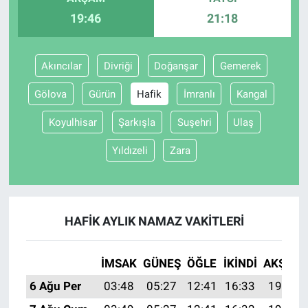
19:46
21:18
BİLİM VE TEKNOLOJİ
Akıncılar
Divriği
Doğanşar
Gemerek
Güvenlik
Gölova
Gürün
Hafik
İmranlı
Kangal
Bölge
Koyulhisar
Şarkışla
Suşehri
Ulaş
Yıldızeli
Zara
HAFIK AYLIK NAMAZ VAKITLERI
İMSAK
GÜNEŞ
ÖĞLE
İKINDI
AKŞAM
6 Ağu Per
03:48
05:27
12:41
16:33
19:46