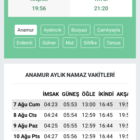
19:56
21:20
BİLİM VE TEKNOLOJİ
Anamur
Aydıncık
Bozyazı
Çamlıyayla
Güvenlik
Erdemli
Gülnar
Mut
Silifke
Tarsus
Bölge
ANAMUR AYLIK NAMAZ VAKITLERI
İMSAK
GÜNEŞ
ÖĞLE
İKINDI
AKŞAM
7 Ağu Cum
04:23
05:53
13:00
16:45
19:56
8 Ağu Cts
04:24
05:54
12:59
16:45
19:55
9 Ağu Paz
04:25
05:55
12:59
16:44
19:54
10 Ağu Pts
04:27
05:56
12:59
16:44
19:53