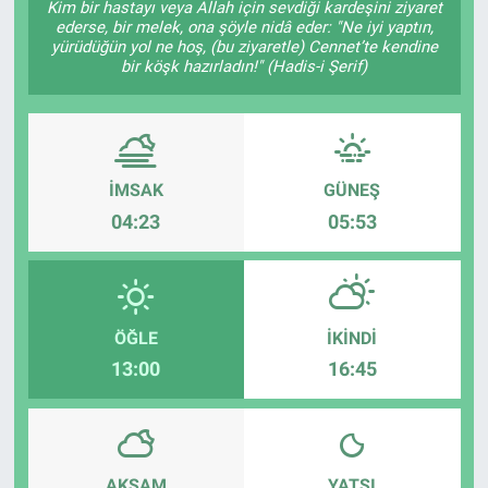
Kim bir hastayı veya Allah için sevdiği kardeşini ziyaret
ederse, bir melek, ona şöyle nidâ eder: "Ne iyi yaptın,
TEKNOLOJİ
yürüdüğün yol ne hoş, (bu ziyaretle) Cennet’te kendine
bir köşk hazırladın!" (Hadis-i Şerif)
Dünya
İlçeler
İMSAK
GÜNEŞ
MAGAZİN
04:23
05:53
Bilim, Teknoloji
ASAYİŞ
ÖĞLE
İKINDI
13:00
16:45
ÇEVRE
HABERDE İNSAN
EĞİTİM
AKŞAM
YATSI