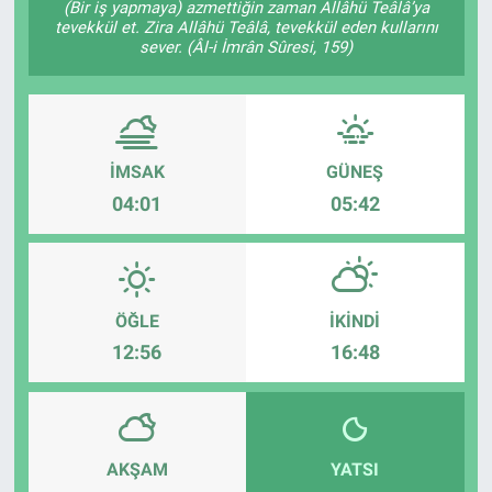
(Bir iş yapmaya) azmettiğin zaman Allâhü Teâlâ’ya
tevekkül et. Zira Allâhü Teâlâ, tevekkül eden kullarını
TEKNOLOJİ
sever. (Âl-i İmrân Sûresi, 159)
Dünya
İlçeler
İMSAK
GÜNEŞ
04:01
05:42
MAGAZİN
Bilim, Teknoloji
ASAYİŞ
ÖĞLE
İKINDI
12:56
16:48
ÇEVRE
HABERDE İNSAN
AKŞAM
YATSI
EĞİTİM