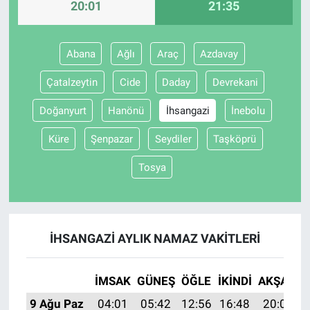
20:01
21:35
BİLİM VE TEKNOLOJİ
Abana
Ağlı
Araç
Azdavay
Güvenlik
Çatalzeytin
Cide
Daday
Devrekani
Bölge
Doğanyurt
Hanönü
İhsangazi
İnebolu
Küre
Şenpazar
Seydiler
Taşköprü
Tosya
İHSANGAZI AYLIK NAMAZ VAKITLERI
İMSAK
GÜNEŞ
ÖĞLE
İKINDI
AKŞAM
9 Ağu Paz
04:01
05:42
12:56
16:48
20:01