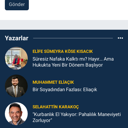
Gönder
Yazarlar
ELIFE SÜMEYRA KÖSE KISACIK
Süresiz Nafaka Kalktı mı? Hayır... Ama
Hukukta Yeni Bir Dönem Başlıyor
MUHAMMET ELİAÇIK
Bir Soyadından Fazlası: Eliaçık
SELAHATTIN KARAKOÇ
"Kurbanlık El Yakıyor: Pahalılık Maneviyeti
Zorluyor"