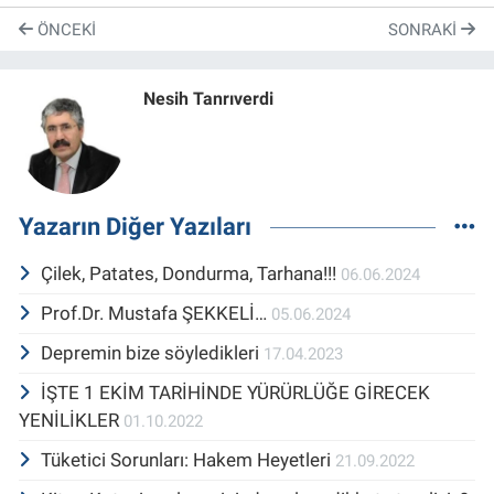
ÖNCEKI
SONRAKI
Nesih Tanrıverdi
Yazarın Diğer Yazıları
Çilek, Patates, Dondurma, Tarhana!!!
06.06.2024
Prof.Dr. Mustafa ŞEKKELİ…
05.06.2024
Depremin bize söyledikleri
17.04.2023
İŞTE 1 EKİM TARİHİNDE YÜRÜRLÜĞE GİRECEK
YENİLİKLER
01.10.2022
Tüketici Sorunları: Hakem Heyetleri
21.09.2022