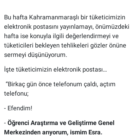
TEKNOLOJİ
Bu hafta Kahramanmaraşlı bir tüketicimizin
elektronik postasını yayınlamayı, önümüzdeki
Dünya
hafta ise konuyla ilgili değerlendirmeyi ve
İlçeler
tüketicileri bekleyen tehlikeleri gözler önüne
sermeyi düşünüyorum.
MAGAZİN
İşte tüketicimizin elektronik postası…
Bilim, Teknoloji
“Birkaç gün önce telefonum çaldı, açtım
ASAYİŞ
telefonu;
ÇEVRE
- Efendim!
-
Öğrenci Araştırma ve Geliştirme Genel
HABERDE İNSAN
Merkezinden arıyorum, ismim Esra.
EĞİTİM