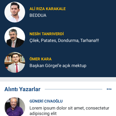
ALI RIZA KARAKALE
BEDDUA
NESIH TANRIVERDI
Çilek, Patates, Dondurma, Tarhana!!!
ÖMER KARA
Başkan Görgel’e açık mektup
Alıntı Yazarlar
GÜNERI CIVAOĞLU
Lorem ipsum dolor sit amet, consectetur
adipiscing elit