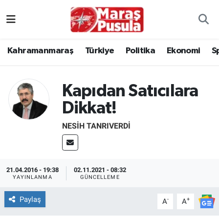
Kahramanmaraş
İstanbul Nöbetçi Eczaneler
Kahramanmaraş
Türkiye
Politika
Ekonomi
S
genel
İstanbul Hava Durumu
Türkiye
İstanbul Namaz Vakitleri
Kapıdan Satıcılara
Dikkat!
Politika
İstanbul Trafik Yoğunluk Haritası
NESIH TANRIVERDI
Ekonomi
Süper Lig Puan Durumu ve Fikstür
Spor
Tüm Manşetler
21.04.2016 - 19:38
02.11.2021 - 08:32
YAYINLANMA
GÜNCELLEME
Kültür Sanat
Son Dakika Haberleri
Paylaş
-
+
A
A
Sağlık
Haber Arşivi