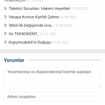
YENİLİKLER
01.10.2022
Tüketici Sorunları: Hakem Heyetleri
21.09.2022
Yasaya Kırmızı Kartlık Çelme
26.08.2022
'Misli İle Değişim'de İcra...
09.08.2022
Ve TEKNOKENT..
21.07.2022
Kuyumcukent’in Doğuşu
07.07.2022
Yorumlar