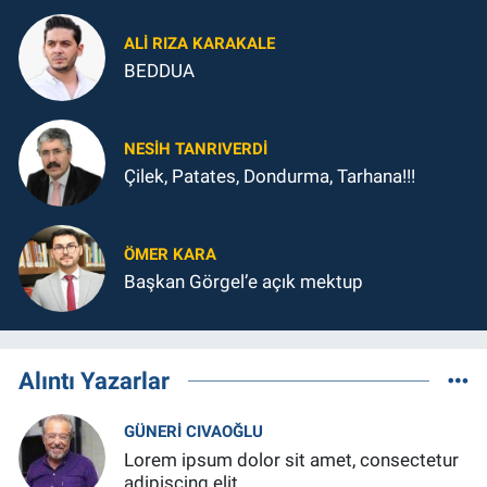
ALI RIZA KARAKALE
BEDDUA
NESIH TANRIVERDI
Çilek, Patates, Dondurma, Tarhana!!!
ÖMER KARA
Başkan Görgel’e açık mektup
Alıntı Yazarlar
GÜNERI CIVAOĞLU
Lorem ipsum dolor sit amet, consectetur
adipiscing elit