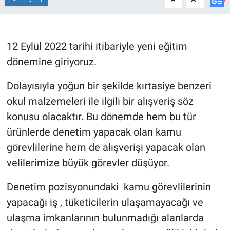
TEKNOLOJİ
Dünya
12 Eylül 2022 tarihi itibariyle yeni eğitim
dönemine giriyoruz.
İlçeler
Dolayısıyla yoğun bir şekilde kırtasiye benzeri
MAGAZİN
okul malzemeleri ile ilgili bir alışveriş söz
konusu olacaktır. Bu dönemde hem bu tür
Bilim, Teknoloji
ürünlerde denetim yapacak olan kamu
görevlilerine hem de alışverişi yapacak olan
ASAYİŞ
velilerimize büyük görevler düşüyor.
ÇEVRE
Denetim pozisyonundaki kamu görevlilerinin
yapacağı iş , tüketicilerin ulaşamayacağı ve
HABERDE İNSAN
ulaşma imkanlarının bulunmadığı alanlarda
EĞİTİM