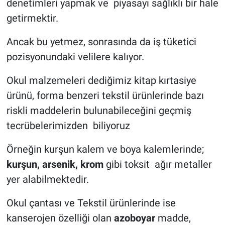
denetimleri yapmak ve piyasayı sağlıklı bir hale
getirmektir.
BİLİM VE TEKNOLOJİ
Ancak bu yetmez, sonrasında da iş tüketici
Güvenlik
pozisyonundaki velilere kalıyor.
Bölge
Okul malzemeleri dediğimiz kitap kırtasiye
ürünü, forma benzeri tekstil ürünlerinde bazı
riskli maddelerin bulunabileceğini geçmiş
tecrübelerimizden biliyoruz
Örneğin kurşun kalem ve boya kalemlerinde;
kurşun, arsenik, krom
gibi toksit ağır metaller
yer alabilmektedir.
Okul çantası ve Tekstil ürünlerinde ise
kanserojen özelliği olan
azoboyar
madde,