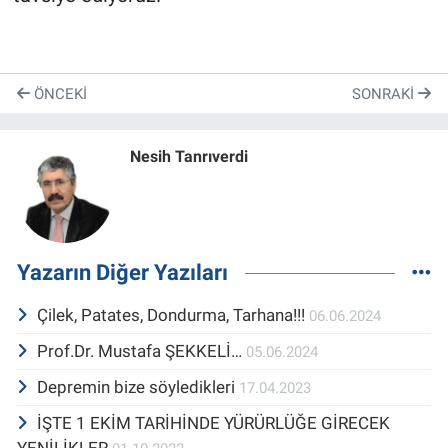
ÖNCEKI
SONRAKI
Nesih Tanrıverdi
Yazarın Diğer Yazıları
Çilek, Patates, Dondurma, Tarhana!!!
06.06.2024
Prof.Dr. Mustafa ŞEKKELİ…
05.06.2024
Depremin bize söyledikleri
17.04.2023
İŞTE 1 EKİM TARİHİNDE YÜRÜRLÜĞE GİRECEK