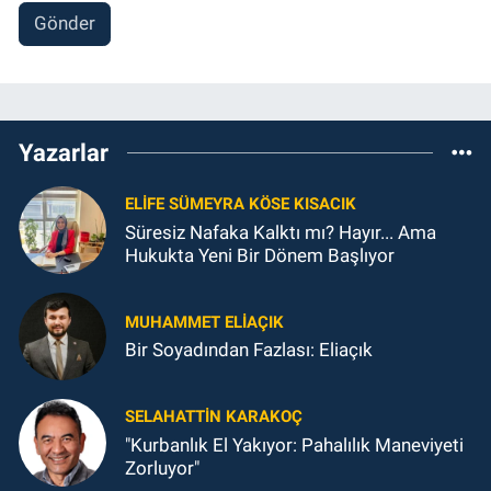
Gönder
Yazarlar
ELIFE SÜMEYRA KÖSE KISACIK
Süresiz Nafaka Kalktı mı? Hayır... Ama
Hukukta Yeni Bir Dönem Başlıyor
MUHAMMET ELİAÇIK
Bir Soyadından Fazlası: Eliaçık
SELAHATTIN KARAKOÇ
"Kurbanlık El Yakıyor: Pahalılık Maneviyeti
Zorluyor"