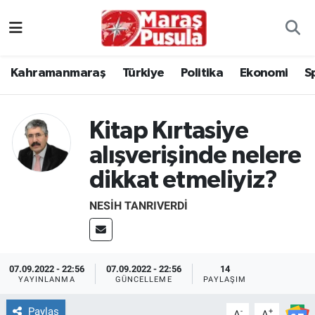
Kahramanmaraş
İstanbul Nöbetçi Eczaneler
Kahramanmaraş
Türkiye
Politika
Ekonomi
S
genel
İstanbul Hava Durumu
Türkiye
İstanbul Namaz Vakitleri
Kitap Kırtasiye
alışverişinde nelere
Politika
İstanbul Trafik Yoğunluk Haritası
dikkat etmeliyiz?
Ekonomi
Süper Lig Puan Durumu ve Fikstür
NESIH TANRIVERDI
Spor
Tüm Manşetler
Kültür Sanat
Son Dakika Haberleri
07.09.2022 - 22:56
07.09.2022 - 22:56
14
YAYINLANMA
GÜNCELLEME
PAYLAŞIM
Sağlık
Haber Arşivi
Paylaş
-
+
A
A