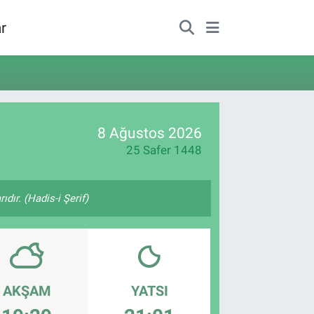
r
8 Ağustos 2026
25 Safer 1448
ıdır. (Hadis-i Şerif)
AKŞAM
YATSI