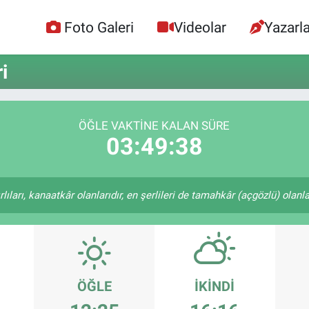
Foto Galeri
Videolar
Yazarla
i
ÖĞLE VAKTİNE KALAN SÜRE
03:49:37
ıları, kanaatkâr olanlarıdır, en şerlileri de tamahkâr (açgözlü) olanlar
ÖĞLE
İKINDI