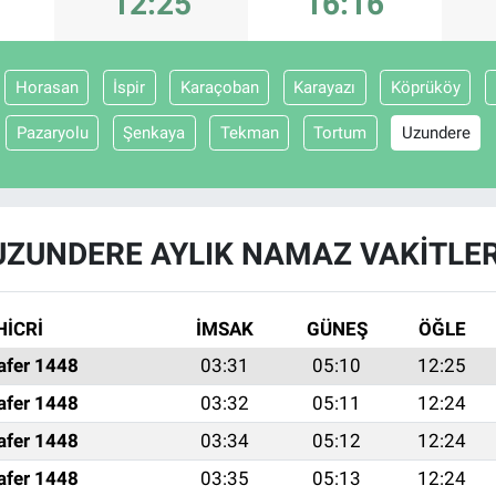
12:25
16:16
Horasan
İspir
Karaçoban
Karayazı
Köprüköy
Pazaryolu
Şenkaya
Tekman
Tortum
Uzundere
UZUNDERE AYLIK NAMAZ VAKITLER
HİCRİ
İMSAK
GÜNEŞ
ÖĞLE
afer 1448
03:31
05:10
12:25
afer 1448
03:32
05:11
12:24
afer 1448
03:34
05:12
12:24
afer 1448
03:35
05:13
12:24