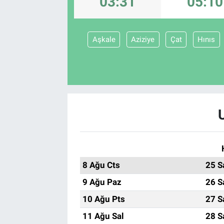
03:31
05:10
TEKNOLOJİ
Aşkale
Aziziye
Çat
Hınıs
Dünya
İlçeler
MAGAZİN
Bilim, Teknoloji
ASAYİŞ
8 Ağu Cts
25 S
ÇEVRE
9 Ağu Paz
26 S
HABERDE İNSAN
10 Ağu Pts
27 S
11 Ağu Sal
28 S
EĞİTİM