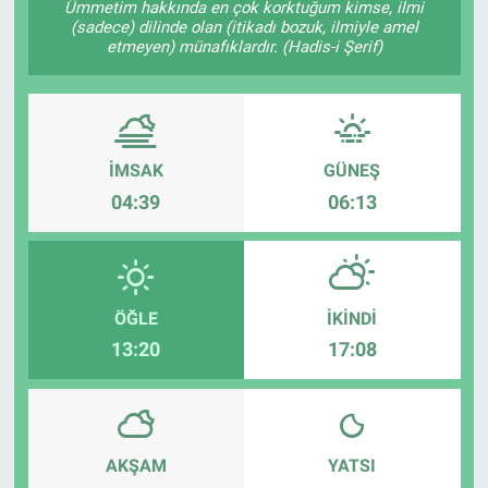
Ümmetim hakkında en çok korktuğum kimse, ilmi
(sadece) dilinde olan (itikadı bozuk, ilmiyle amel
TEKNOLOJİ
etmeyen) münafıklardır. (Hadis-i Şerif)
Dünya
İlçeler
İMSAK
GÜNEŞ
04:39
06:13
MAGAZİN
Bilim, Teknoloji
ASAYİŞ
ÖĞLE
İKINDI
13:20
17:08
ÇEVRE
HABERDE İNSAN
AKŞAM
YATSI
EĞİTİM