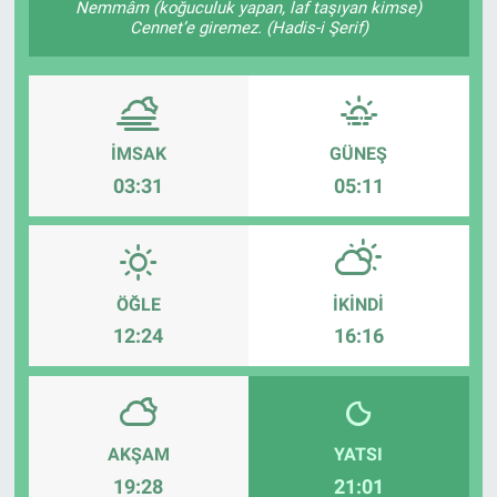
Nemmâm (koğuculuk yapan, laf taşıyan kimse)
Cennet’e giremez. (Hadis-i Şerif)
TEKNOLOJİ
Dünya
İlçeler
İMSAK
GÜNEŞ
03:31
05:11
MAGAZİN
Bilim, Teknoloji
ÖĞLE
İKINDI
ASAYİŞ
12:24
16:16
ÇEVRE
HABERDE İNSAN
AKŞAM
YATSI
19:28
21:01
EĞİTİM