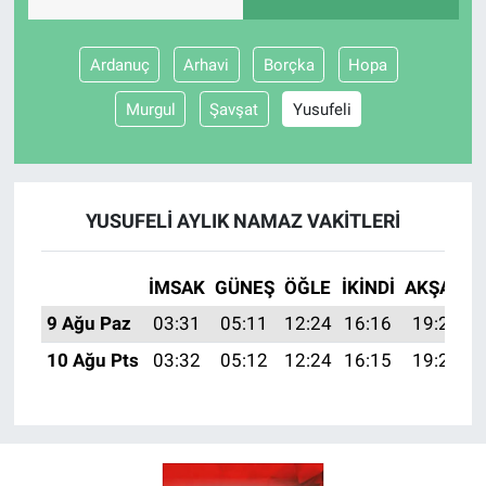
BİLİM VE TEKNOLOJİ
Ardanuç
Arhavi
Borçka
Hopa
Güvenlik
Murgul
Şavşat
Yusufeli
Bölge
YUSUFELI AYLIK NAMAZ VAKITLERI
İMSAK
GÜNEŞ
ÖĞLE
İKINDI
AKŞAM
9 Ağu Paz
03:31
05:11
12:24
16:16
19:28
10 Ağu Pts
03:32
05:12
12:24
16:15
19:27