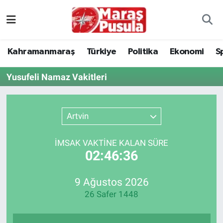
Kahramanmaraş
İstanbul Nöbetçi Eczaneler
Kahramanmaraş
Türkiye
Politika
Ekonomi
S
genel
İstanbul Hava Durumu
Yusufeli Namaz Vakitleri
Türkiye
İstanbul Namaz Vakitleri
Politika
İstanbul Trafik Yoğunluk Haritası
Artvin
Ekonomi
Süper Lig Puan Durumu ve Fikstür
İMSAK VAKTİNE KALAN SÜRE
02:46:36
Spor
Tüm Manşetler
9 Ağustos 2026
Kültür Sanat
Son Dakika Haberleri
26 Safer 1448
Sağlık
Haber Arşivi