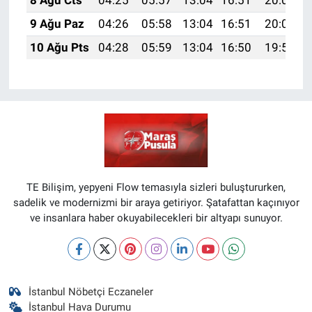
8 Ağu Cts
04:25
05:57
13:04
16:51
20:02
9 Ağu Paz
04:26
05:58
13:04
16:51
20:00
10 Ağu Pts
04:28
05:59
13:04
16:50
19:59
TE Bilişim, yepyeni Flow temasıyla sizleri buluştururken,
sadelik ve modernizmi bir araya getiriyor. Şatafattan kaçınıyor
ve insanlara haber okuyabilecekleri bir altyapı sunuyor.
İstanbul Nöbetçi Eczaneler
İstanbul Hava Durumu