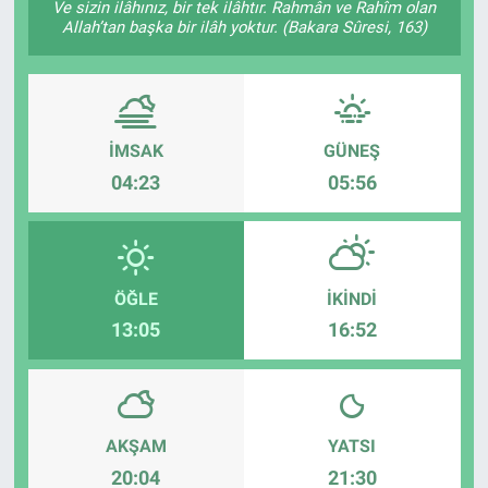
Ve sizin ilâhınız, bir tek ilâhtır. Rahmân ve Rahîm olan
Allah’tan başka bir ilâh yoktur. (Bakara Sûresi, 163)
TEKNOLOJİ
Dünya
İlçeler
İMSAK
GÜNEŞ
04:23
05:56
MAGAZİN
Bilim, Teknoloji
ÖĞLE
İKINDI
ASAYİŞ
13:05
16:52
ÇEVRE
HABERDE İNSAN
AKŞAM
YATSI
20:04
21:30
EĞİTİM