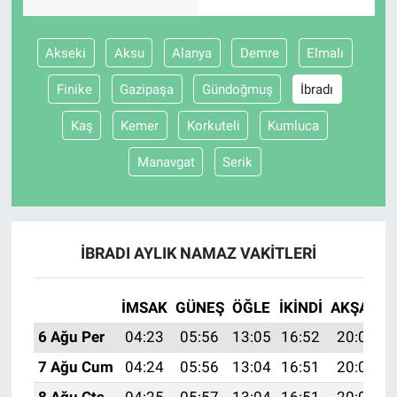
BİLİM VE TEKNOLOJİ
Akseki
Aksu
Alanya
Demre
Elmalı
Güvenlik
Finike
Gazipaşa
Gündoğmuş
İbradı
Kaş
Kemer
Korkuteli
Kumluca
Bölge
Manavgat
Serik
İBRADI AYLIK NAMAZ VAKITLERI
İMSAK
GÜNEŞ
ÖĞLE
İKINDI
AKŞAM
6 Ağu Per
04:23
05:56
13:05
16:52
20:04
7 Ağu Cum
04:24
05:56
13:04
16:51
20:03