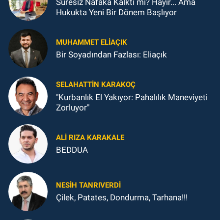
Süresiz Nafaka Kalktı mı? Hayır... Ama
Hukukta Yeni Bir Dönem Başlıyor
MUHAMMET ELİAÇIK
Bir Soyadından Fazlası: Eliaçık
SELAHATTIN KARAKOÇ
"Kurbanlık El Yakıyor: Pahalılık Maneviyeti
Zorluyor"
ALI RIZA KARAKALE
BEDDUA
NESIH TANRIVERDI
Çilek, Patates, Dondurma, Tarhana!!!