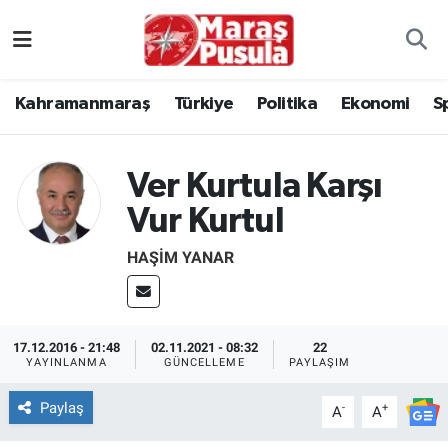
Kahramanmaraş
İstanbul Nöbetçi Eczaneler
Kahramanmaraş
Türkiye
Politika
Ekonomi
S
genel
İstanbul Hava Durumu
Türkiye
İstanbul Namaz Vakitleri
Ver Kurtula Karşı
Vur Kurtul
Politika
İstanbul Trafik Yoğunluk Haritası
HAŞIM YANAR
Ekonomi
Süper Lig Puan Durumu ve Fikstür
Spor
Tüm Manşetler
17.12.2016 - 21:48
02.11.2021 - 08:32
22
YAYINLANMA
GÜNCELLEME
PAYLAŞIM
Kültür Sanat
Son Dakika Haberleri
Paylaş
-
+
A
A
Sağlık
Haber Arşivi