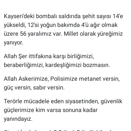
TEKNOLOJİ
Kayseri'deki bombalı saldırıda şehit sayısı 14’e
yükseldi, 12'si yoğun bakımda 4'ü ağır olmak
Dünya
üzere 56 yaralımız var. Millet olarak yüreğimiz
İlçeler
yanıyor.
MAGAZİN
Allah Şer ittifakına karşı birliğimizi,
beraberliğimizi, kardeşliğimizi bozmasın.
Bilim, Teknoloji
Allah Askerimize, Polisimize metanet versin,
ASAYİŞ
güç versin, sabır versin.
ÇEVRE
Terörle mücadele eden siyasetinden, güvenlik
güçlerimize kim varsa sonuna kadar
HABERDE İNSAN
yanındayız.
EĞİTİM