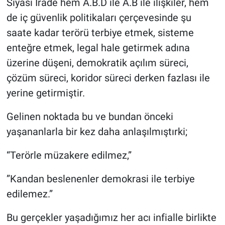
Siyasi İrade hem A.B.D ile A.B ile ilişkiler, hem
de iç güvenlik politikaları çerçevesinde şu
BİLİM VE TEKNOLOJİ
saate kadar terörü terbiye etmek, sisteme
enteğre etmek, legal hale getirmek adına
Güvenlik
üzerine düşeni, demokratik açılım süreci,
Bölge
çözüm süreci, koridor süreci derken fazlası ile
yerine getirmiştir.
Gelinen noktada bu ve bundan önceki
yaşananlarla bir kez daha anlaşılmıştırki;
“Terörle müzakere edilmez,”
”Kandan beslenenler demokrasi ile terbiye
edilemez.”
Bu gerçekler yaşadığımız her acı infialle birlikte