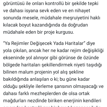
görüntüsü ile onları kontrollü bir şekilde tepki
ve dahası isyana sevk eden ve en nihayet
BİLİM VE TEKNOLOJİ
sonunda mesele, müdahale meşruiyetini haklı
Güvenlik
kılacak boyut kazandığında da doğrudan
müdahale eden bir proje kurgusu.
Bölge
“Ya Rejimler Değişecek Yada Haritalar” diye
yola çıkılan, ancak her ne kadar rejim değişikliği
ekseninde yol alınıyor gibi görünse de özünde
bölgede haritaları şekillendirmek niyeti taşıdığı
bilinen malum projenin yol alış şekline
bakıldığında anlaşılan o ki; bu güne kadar
olduğu şekliyle ilerleme şansının olmayacağı ve
dahası farklı mezheplerden de olsa ortak
mağdurları nezdinde biriken enerjinin kendileri