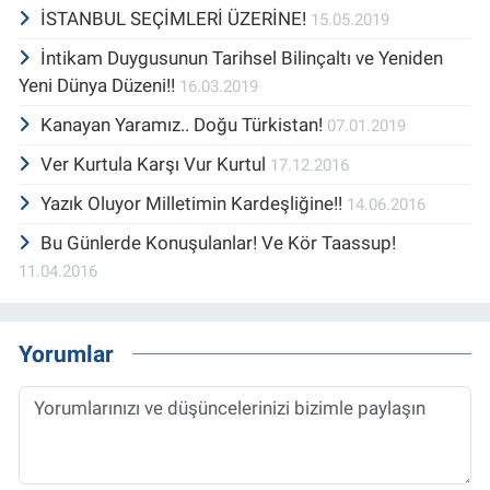
İSTANBUL SEÇİMLERİ ÜZERİNE!
15.05.2019
İntikam Duygusunun Tarihsel Bilinçaltı ve Yeniden
Yeni Dünya Düzeni!!
16.03.2019
Kanayan Yaramız.. Doğu Türkistan!
07.01.2019
Ver Kurtula Karşı Vur Kurtul
17.12.2016
Yazık Oluyor Milletimin Kardeşliğine!!
14.06.2016
Bu Günlerde Konuşulanlar! Ve Kör Taassup!
11.04.2016
Yorumlar