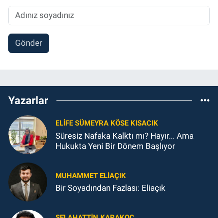
Gönder
Yazarlar
ELIFE SÜMEYRA KÖSE KISACIK
Süresiz Nafaka Kalktı mı? Hayır... Ama
Hukukta Yeni Bir Dönem Başlıyor
MUHAMMET ELİAÇIK
Bir Soyadından Fazlası: Eliaçık
SELAHATTIN KARAKOÇ