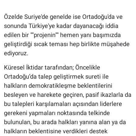
TEKNOLOJİ
Özelde Suriye'de genelde ise Ortadoğu'da ve
sonunda Türkiye'ye kadar dayanacağı iddia
Dünya
edilen bir ""projenin"" hemen yanı başımızda
İlçeler
geliştirdiği sıcak teması hep birlikte müşahede
ediyoruz.
MAGAZİN
Küresel İktidar tarafından; Öncelikle
Bilim, Teknoloji
Ortadoğu’da talep geliştirmek sureti ile
halkların demokratikleşme beklentilerini
ASAYİŞ
besleyen ve harekete geçiren, pasif ikazlarla da
bu talepleri karşılamaları açısından liderlere
ÇEVRE
gerekeni yapmaları noktasında telkinde
HABERDE İNSAN
bulunulan, bu arada halkları yanına alan ya da
halkların beklentisine verdikleri destek
EĞİTİM