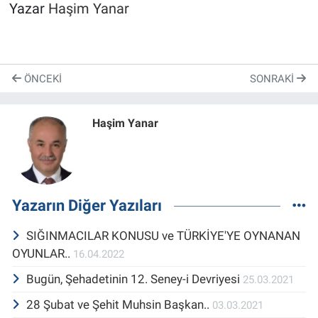
Yazar
Haşim Yanar
ÖNCEKI
SONRAKI
Haşim Yanar
Yazarın Diğer Yazıları
SIĞINMACILAR KONUSU ve TÜRKİYE'YE OYNANAN
OYUNLAR..
16.04.2022
Bugün, Şehadetinin 12. Seney-i Devriyesi
25.03.2021
28 Şubat ve Şehit Muhsin Başkan..
03.03.2021