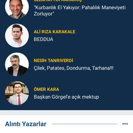
"Kurbanlık El Yakıyor: Pahalılık Maneviyeti
Zorluyor"
ALI RIZA KARAKALE
BEDDUA
NESIH TANRIVERDI
Çilek, Patates, Dondurma, Tarhana!!!
ÖMER KARA
Başkan Görgel’e açık mektup
Alıntı Yazarlar