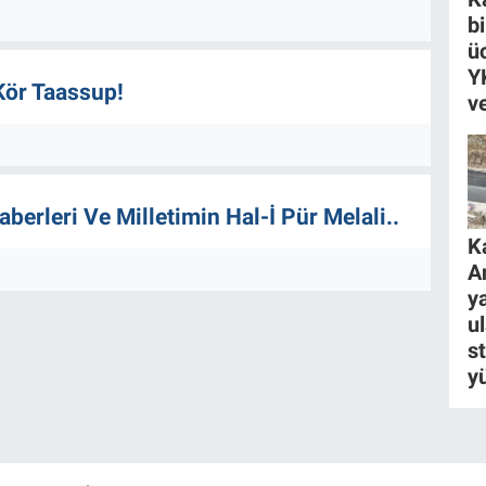
b
ü
Y
Kör Taassup!
v
berleri Ve Milletimin Hal-İ Pür Melali..
K
A
ya
u
s
y