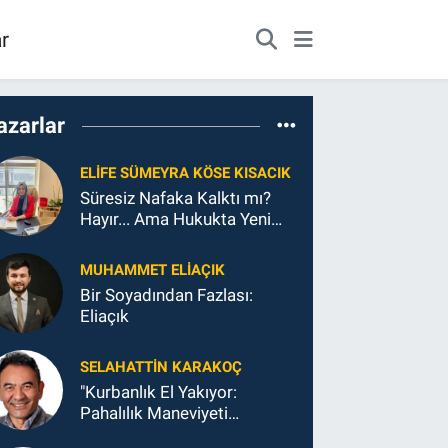
r
azarlar
ELIFE SÜMEYRA KÖSE KISACIK
Süresiz Nafaka Kalktı mı?
Hayır... Ama Hukukta Yeni
Bir Dönem Başlıyor
MUHAMMET ELİAÇIK
Bir Soyadından Fazlası:
Eliaçık
SELAHATTIN KARAKOÇ
"Kurbanlık El Yakıyor:
Pahalılık Maneviyeti
Zorluyor"