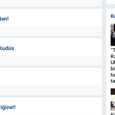
K
tan!
 Kudüs
“
K
U
bi
t
t
iğine!!
K