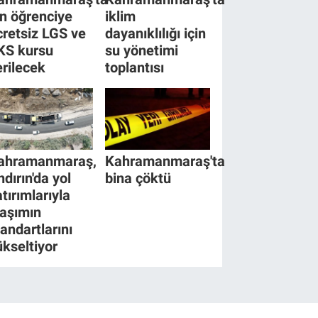
in öğrenciye
iklim
cretsiz LGS ve
dayanıklılığı için
KS kursu
su yönetimi
erilecek
toplantısı
ahramanmaraş,
Kahramanmaraş'ta
ndırın'da yol
bina çöktü
tırımlarıyla
laşımın
tandartlarını
ükseltiyor