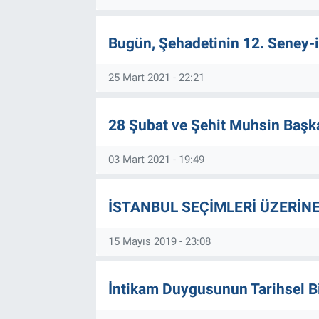
TEKNOLOJİ
Bugün, Şehadetinin 12. Seney-i
Dünya
25 Mart 2021 - 22:21
İlçeler
28 Şubat ve Şehit Muhsin Başk
MAGAZİN
03 Mart 2021 - 19:49
Bilim, Teknoloji
İSTANBUL SEÇİMLERİ ÜZERİNE
ASAYİŞ
15 Mayıs 2019 - 23:08
ÇEVRE
HABERDE İNSAN
İntikam Duygusunun Tarihsel Bi
EĞİTİM