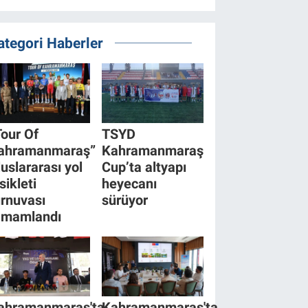
ategori Haberler
Tour Of
TSYD
ahramanmaraş”
Kahramanmaraş
luslararası yol
Cup’ta altyapı
sikleti
heyecanı
urnuvası
sürüyor
amamlandı
ahramanmaraş'ta
Kahramanmaraş'ta