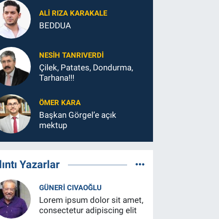
ALI RIZA KARAKALE
BEDDUA
NESIH TANRIVERDI
Çilek, Patates, Dondurma,
Tarhana!!!
ÖMER KARA
Başkan Görgel’e açık
mektup
lıntı Yazarlar
GÜNERI CIVAOĞLU
Lorem ipsum dolor sit amet,
consectetur adipiscing elit