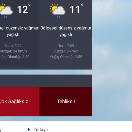
°
°
12
11
sel düzensiz yağmur
Bölgesel düzensiz yağmur
yağışlı
yağışlı
Nem: %62
Nem: %69
Rüzgar: 24 km/h
Rüzgar: 8 km/h
ağış Olasılığı: %89
Yağış Olasılığı: %85
Çok Sağlıksız
Tehlikeli
ş
Türkiye