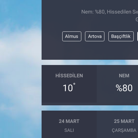
TEKNOLOJİ
Nem: %80, Hissedilen Sıc
G
Dünya
Almus
Artova
Başçiftlik
İlçeler
MAGAZİN
Bilim, Teknoloji
HISSEDILEN
NEM
°
10
%80
ASAYİŞ
ÇEVRE
HABERDE İNSAN
24 MART
25 MART
SALI
ÇARŞAMBA
EĞİTİM