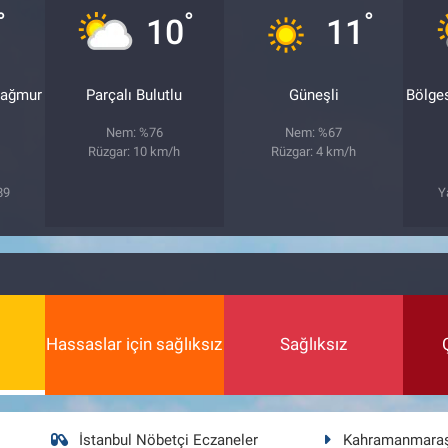
°
°
°
10
11
yağmur
Parçalı Bulutlu
Güneşli
Bölge
Nem: %76
Nem: %67
Rüzgar: 10 km/h
Rüzgar: 4 km/h
89
Y
Hassaslar için sağlıksız
Sağlıksız
İstanbul Nöbetçi Eczaneler
Kahramanmara