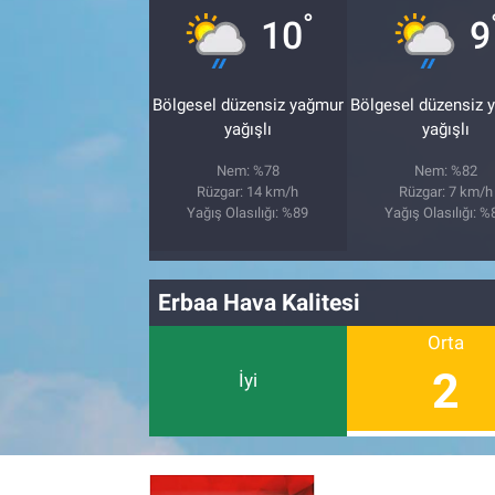
°
10
9
BİLİM VE TEKNOLOJİ
Bölgesel düzensiz yağmur
Bölgesel düzensiz 
Güvenlik
yağışlı
yağışlı
Bölge
Nem: %78
Nem: %82
Rüzgar: 14 km/h
Rüzgar: 7 km/h
Yağış Olasılığı: %89
Yağış Olasılığı: %
Erbaa Hava Kalitesi
Orta
2
İyi