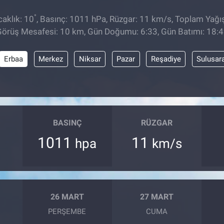
°
aklık: 10
, Basınç: 1011 hPa, Rüzgar: 11 km/s, Toplam Yağış
örüş Mesafesi: 10 km, Gün Doğumu: 6:33, Gün Batımı: 18:
Erbaa
Merkez
Niksar
Pazar
Reşadiye
Sulusar
BASINÇ
RÜZGAR
1011
11
hpa
km/s
26 MART
27 MART
PERŞEMBE
CUMA