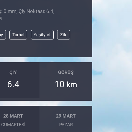
: 0 mm, Çiy Noktası: 6.4,
49
ay
Turhal
Yeşilyurt
Zile
ÇIY
GÖRÜŞ
6.4
10
km
28 MART
29 MART
CUMARTESI
PAZAR