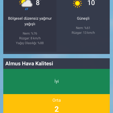
°
°
8
10
Bölgesel düzensiz yağmur
Güneşli
yağışlı
Nem: %61
Rüzgar: 13 km/h
Nem: %76
Rüzgar: 8 km/h
Yağış Olasılığı: %88
Almus Hava Kalitesi
İyi
Orta
2