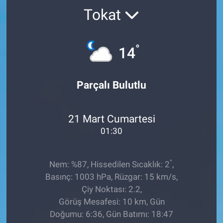
Tokat
TEKNOLOJİ
Dünya
°
14
İlçeler
Parçalı Bulutlu
MAGAZİN
21 Mart Cumartesi
Bilim, Teknoloji
01:30
ASAYİŞ
°
Nem: %87, Hissedilen Sıcaklık: 2
,
ÇEVRE
Basınç: 1003 hPa, Rüzgar: 15 km/s,
Çiy Noktası: 2.2,
HABERDE İNSAN
Görüş Mesafesi: 10 km, Gün
Doğumu: 6:36, Gün Batımı: 18:47
EĞİTİM