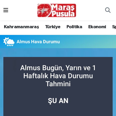
Kahramanmaraş
İstanbul Nöbetçi Eczaneler
Kahramanmaraş
Türkiye
Politika
Ekonomi
S
genel
İstanbul Hava Durumu
Almus Hava Durumu
Türkiye
İstanbul Namaz Vakitleri
Politika
İstanbul Trafik Yoğunluk Haritası
Almus Bugün, Yarın ve 1
Ekonomi
Süper Lig Puan Durumu ve Fikstür
Haftalık Hava Durumu
Tahmini
Spor
Tüm Manşetler
Kültür Sanat
Son Dakika Haberleri
ŞU AN
Sağlık
Haber Arşivi