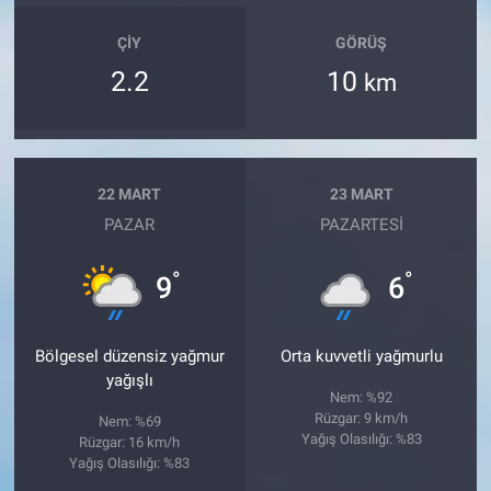
ÇIY
GÖRÜŞ
2.2
10
km
22 MART
23 MART
PAZAR
PAZARTESI
°
°
9
6
Bölgesel düzensiz yağmur
Orta kuvvetli yağmurlu
yağışlı
Nem: %92
Rüzgar: 9 km/h
Nem: %69
Yağış Olasılığı: %83
Rüzgar: 16 km/h
Yağış Olasılığı: %83