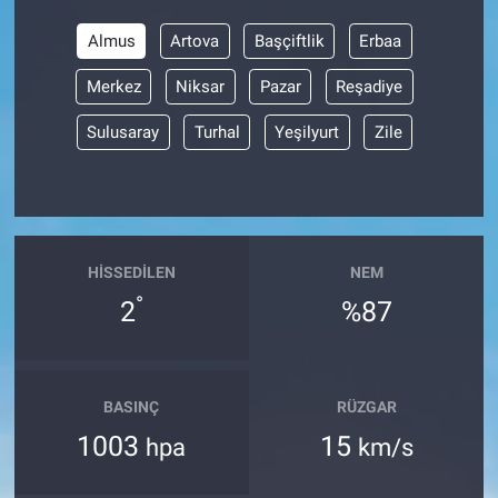
Almus
Artova
Başçiftlik
Erbaa
BİLİM VE TEKNOLOJİ
Merkez
Niksar
Pazar
Reşadiye
Güvenlik
Sulusaray
Turhal
Yeşilyurt
Zile
Bölge
HISSEDILEN
NEM
°
2
%87
BASINÇ
RÜZGAR
1003
15
hpa
km/s