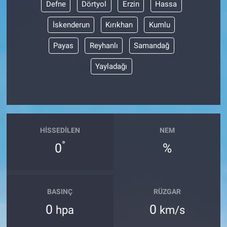
Defne
Dörtyol
Erzin
Hassa
BİLİM VE TEKNOLOJİ
İskenderun
Kırıkhan
Kumlu
Payas
Reyhanlı
Samandağ
Güvenlik
Yayladağı
Bölge
HISSEDILEN
NEM
°
0
%
BASINÇ
RÜZGAR
0
0
hpa
km/s