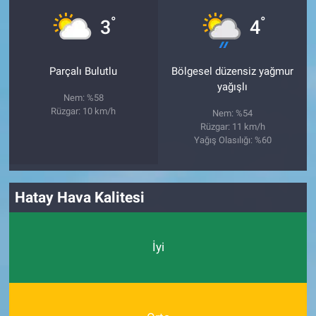
°
°
3
4
Parçalı Bulutlu
Bölgesel düzensiz yağmur
yağışlı
Nem: %58
Rüzgar: 10 km/h
Nem: %54
Rüzgar: 11 km/h
Yağış Olasılığı: %60
Hatay Hava Kalitesi
İyi