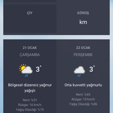
ÇIY
GÖRÜŞ
km
21 OCAK
22 OCAK
ÇARŞAMBA
PERŞEMBE
°
°
3
3
Bölgesel düzensiz yağmur
Orta kuvvetli yağmurlu
yağışlı
Nem: %65
Rüzgar: 19 km/h
Nem: %51
Yağış Olasılığı: %86
Rüzgar: 16 km/h
Yağış Olasılığı: %75