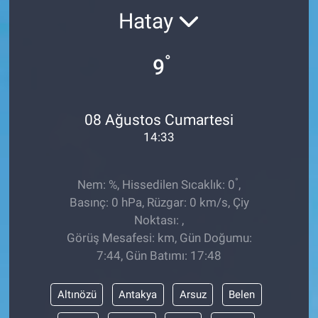
Hatay
TEKNOLOJİ
°
Dünya
9
İlçeler
08 Ağustos Cumartesi
MAGAZİN
14:33
Bilim, Teknoloji
°
Nem: %, Hissedilen Sıcaklık: 0
,
Basınç: 0 hPa, Rüzgar: 0 km/s, Çiy
ASAYİŞ
Noktası: ,
Görüş Mesafesi: km, Gün Doğumu:
ÇEVRE
7:44, Gün Batımı: 17:48
HABERDE İNSAN
Altınözü
Antakya
Arsuz
Belen
EĞİTİM