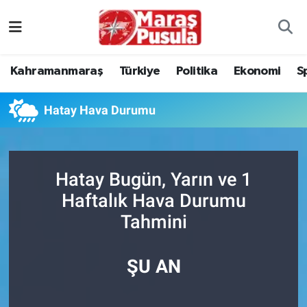
Kahramanmaraş
İstanbul Nöbetçi Eczaneler
Kahramanmaraş
Türkiye
Politika
Ekonomi
S
genel
İstanbul Hava Durumu
Hatay Hava Durumu
Türkiye
İstanbul Namaz Vakitleri
Politika
İstanbul Trafik Yoğunluk Haritası
Hatay Bugün, Yarın ve 1
Ekonomi
Süper Lig Puan Durumu ve Fikstür
Haftalık Hava Durumu
Tahmini
Spor
Tüm Manşetler
Kültür Sanat
Son Dakika Haberleri
ŞU AN
Sağlık
Haber Arşivi