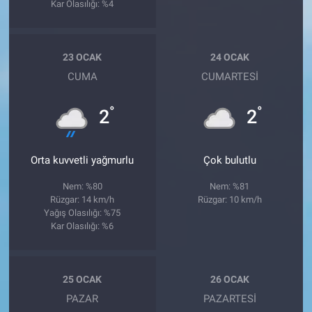
Kar Olasılığı: %4
23 OCAK
24 OCAK
CUMA
CUMARTESI
°
°
2
2
Orta kuvvetli yağmurlu
Çok bulutlu
Nem: %80
Nem: %81
Rüzgar: 14 km/h
Rüzgar: 10 km/h
Yağış Olasılığı: %75
Kar Olasılığı: %6
25 OCAK
26 OCAK
PAZAR
PAZARTESI