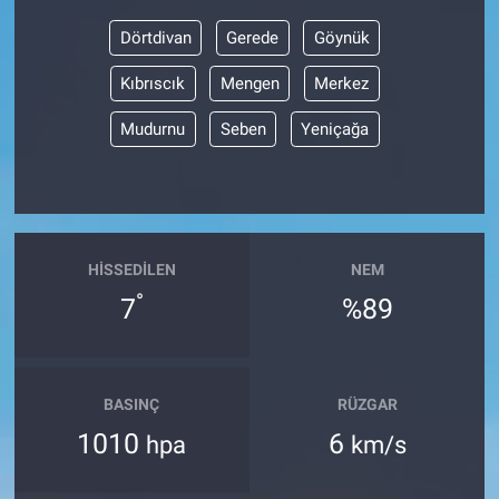
Dörtdivan
Gerede
Göynük
BİLİM VE TEKNOLOJİ
Kıbrıscık
Mengen
Merkez
Güvenlik
Mudurnu
Seben
Yeniçağa
Bölge
HISSEDILEN
NEM
°
7
%89
BASINÇ
RÜZGAR
1010
6
hpa
km/s