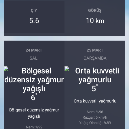
ÇIY
GÖRÜŞ
5.6
10
km
24 MART
25 MART
SALI
ÇARŞAMBA
°
5
°
6
Orta kuvvetli yağmurlu
Bölgesel düzensiz yağmur
Nem: %96
yağışlı
Rüzgar: 6 km/h
Yağış Olasılığı: %89
Nem: %92