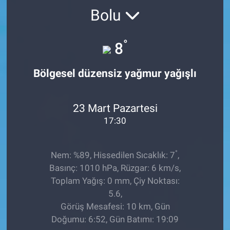
Bolu
TEKNOLOJİ
°
Dünya
8
İlçeler
Bölgesel düzensiz yağmur yağışlı
MAGAZİN
23 Mart Pazartesi
17:30
Bilim, Teknoloji
ASAYİŞ
°
Nem: %89, Hissedilen Sıcaklık: 7
,
Basınç: 1010 hPa, Rüzgar: 6 km/s,
ÇEVRE
Toplam Yağış: 0 mm, Çiy Noktası:
5.6,
HABERDE İNSAN
Görüş Mesafesi: 10 km, Gün
Doğumu: 6:52, Gün Batımı: 19:09
EĞİTİM