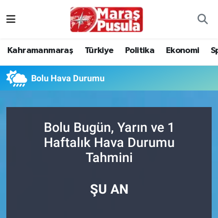
Kahramanmaraş
İstanbul Nöbetçi Eczaneler
Kahramanmaraş
Türkiye
Politika
Ekonomi
S
genel
İstanbul Hava Durumu
Bolu Hava Durumu
Türkiye
İstanbul Namaz Vakitleri
Politika
İstanbul Trafik Yoğunluk Haritası
Bolu Bugün, Yarın ve 1
Ekonomi
Süper Lig Puan Durumu ve Fikstür
Haftalık Hava Durumu
Tahmini
Spor
Tüm Manşetler
Kültür Sanat
Son Dakika Haberleri
ŞU AN
Sağlık
Haber Arşivi