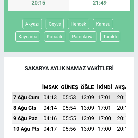
20:15
21:49
BİLİM VE TEKNOLOJİ
Akyazı
Geyve
Hendek
Karasu
Güvenlik
Kaynarca
Kocaali
Pamukova
Taraklı
Bölge
SAKARYA AYLIK NAMAZ VAKITLERI
İMSAK
GÜNEŞ
ÖĞLE
İKINDI
AKŞAM
7 Ağu Cum
04:13
05:53
13:09
17:01
20:15
8 Ağu Cts
04:14
05:54
13:09
17:01
20:14
9 Ağu Paz
04:16
05:55
13:09
17:00
20:13
10 Ağu Pts
04:17
05:56
13:09
17:00
20:11