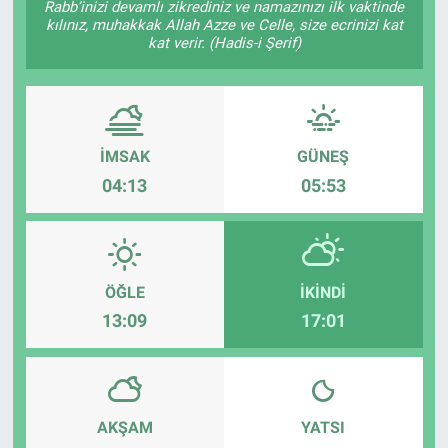
Rabb’inizi devamlı zikrediniz ve namazınızı ilk vaktinde
kılınız, muhakkak Allah Azze ve Celle, size ecrinizi kat
TEKNOLOJİ
kat verir. (Hadis-i Şerif)
Dünya
İlçeler
İMSAK
GÜNEŞ
04:13
05:53
MAGAZİN
Bilim, Teknoloji
ASAYİŞ
ÖĞLE
İKINDI
13:09
17:01
ÇEVRE
HABERDE İNSAN
AKŞAM
YATSI
EĞİTİM