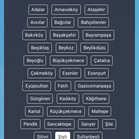
Adalar
Arnavutköy
Ataşehir
BİLİM VE TEKNOLOJİ
Avcılar
Bağcılar
Bahçelievler
Güvenlik
Bakırköy
Başakşehir
Bayrampaşa
Bölge
Beşiktaş
Beykoz
Beylikdüzü
Beyoğlu
Büyükçekmece
Çatalca
Çekmeköy
Esenler
Esenyurt
Eyüpsultan
Fatih
Gaziosmanpaşa
Güngören
Kadıköy
Kâğıthane
Kartal
Küçükçekmece
Maltepe
Pendik
Sancaktepe
Sarıyer
Şile
Silivri
Şişli
Sultanbeyli