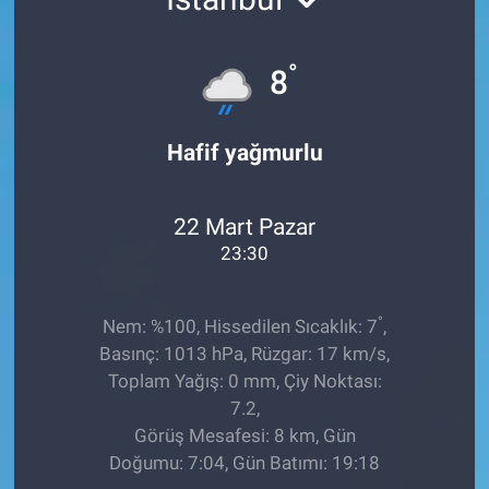
TEKNOLOJİ
°
8
Dünya
Hafif yağmurlu
İlçeler
MAGAZİN
22 Mart Pazar
23:30
Bilim, Teknoloji
ASAYİŞ
°
Nem: %100, Hissedilen Sıcaklık: 7
,
Basınç: 1013 hPa, Rüzgar: 17 km/s,
ÇEVRE
Toplam Yağış: 0 mm, Çiy Noktası:
7.2,
HABERDE İNSAN
Görüş Mesafesi: 8 km, Gün
Doğumu: 7:04, Gün Batımı: 19:18
EĞİTİM