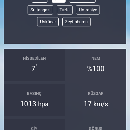
Sultangazi
Tuzla
Ümraniye
Üsküdar
Zeytinburnu
HISSEDILEN
NEM
°
7
%100
BASINÇ
RÜZGAR
1013
17
hpa
km/s
ÇIY
GÖRÜŞ