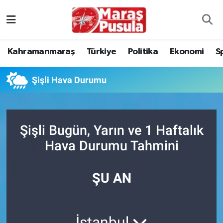
Kahramanmaraş
İstanbul Nöbetçi Eczaneler
Kahramanmaraş
Türkiye
Politika
Ekonomi
S
genel
İstanbul Hava Durumu
Şişli Hava Durumu
Türkiye
İstanbul Namaz Vakitleri
Politika
İstanbul Trafik Yoğunluk Haritası
Şişli Bugün, Yarın ve 1 Haftalık
Ekonomi
Süper Lig Puan Durumu ve Fikstür
Hava Durumu Tahmini
Spor
Tüm Manşetler
ŞU AN
Kültür Sanat
Son Dakika Haberleri
Sağlık
Haber Arşivi
İstanbul