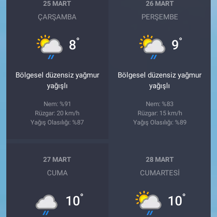
25 MART
26 MART
ÇARŞAMBA
PERŞEMBE
°
°
8
9
Bölgesel düzensiz yağmur
Bölgesel düzensiz yağmur
yağışlı
yağışlı
Nem: %91
Nem: %83
Rüzgar: 20 km/h
Rüzgar: 15 km/h
Yağış Olasılığı: %87
Yağış Olasılığı: %89
27 MART
28 MART
CUMA
CUMARTESI
°
°
10
10