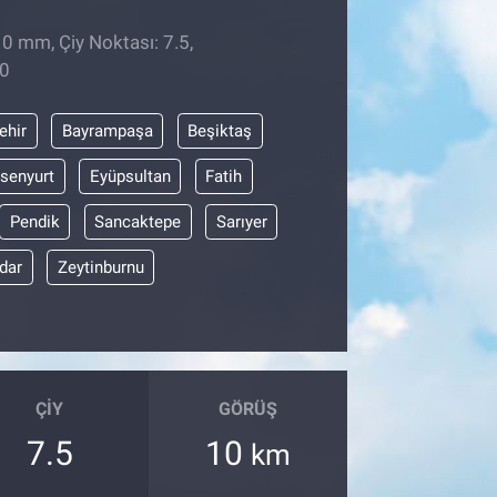
 0 mm, Çiy Noktası: 7.5,
20
ehir
Bayrampaşa
Beşiktaş
senyurt
Eyüpsultan
Fatih
Pendik
Sancaktepe
Sarıyer
dar
Zeytinburnu
ÇIY
GÖRÜŞ
7.5
10
km