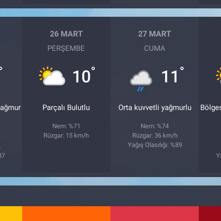
26 MART
27 MART
PERŞEMBE
CUMA
°
°
°
10
11
yağmur
Parçalı Bulutlu
Orta kuvvetli yağmurlu
Bölge
Nem: %71
Nem: %74
Rüzgar: 15 km/h
Rüzgar: 36 km/h
Yağış Olasılığı: %89
h
87
Y