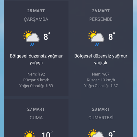
25 MART
26 MART
ÇARŞAMBA
PERŞEMBE
°
°
8
8
Bölgesel düzensiz yağmur
Bölgesel düzensiz yağmur
yağışlı
yağışlı
Nem: %92
Nem: %87
Rüzgar: 9 km/h
Rüzgar: 10 km/h
Yağış Olasılığı: %89
Yağış Olasılığı: %87
27 MART
28 MART
CUMA
CUMARTESI
°
°
10
9