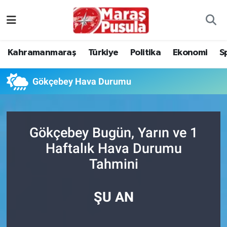
Kahramanmaraş
İstanbul Nöbetçi Eczaneler
Kahramanmaraş
Türkiye
Politika
Ekonomi
S
genel
İstanbul Hava Durumu
Gökçebey Hava Durumu
Türkiye
İstanbul Namaz Vakitleri
Politika
İstanbul Trafik Yoğunluk Haritası
Gökçebey Bugün, Yarın ve 1
Ekonomi
Süper Lig Puan Durumu ve Fikstür
Haftalık Hava Durumu
Tahmini
Spor
Tüm Manşetler
Kültür Sanat
Son Dakika Haberleri
ŞU AN
Sağlık
Haber Arşivi