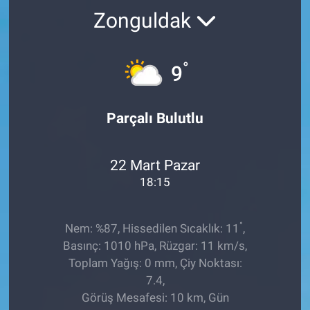
Zonguldak
TEKNOLOJİ
Dünya
°
9
İlçeler
Parçalı Bulutlu
MAGAZİN
22 Mart Pazar
Bilim, Teknoloji
18:15
ASAYİŞ
°
Nem: %87, Hissedilen Sıcaklık: 11
,
ÇEVRE
Basınç: 1010 hPa, Rüzgar: 11 km/s,
Toplam Yağış: 0 mm, Çiy Noktası:
HABERDE İNSAN
7.4,
Görüş Mesafesi: 10 km, Gün
EĞİTİM