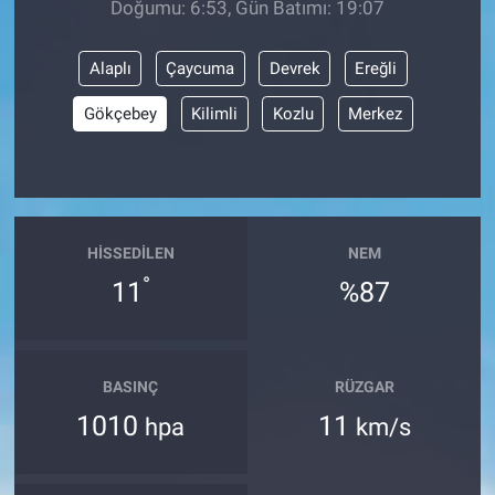
Doğumu: 6:53, Gün Batımı: 19:07
BİLİM VE TEKNOLOJİ
Alaplı
Çaycuma
Devrek
Ereğli
Güvenlik
Gökçebey
Kilimli
Kozlu
Merkez
Bölge
HISSEDILEN
NEM
°
11
%87
BASINÇ
RÜZGAR
1010
11
hpa
km/s