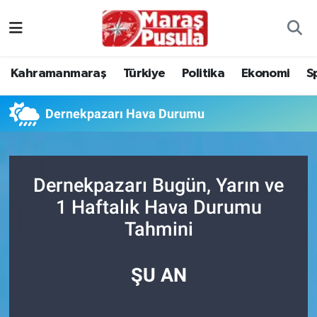
Kahramanmaraş
İstanbul Nöbetçi Eczaneler
Kahramanmaraş
Türkiye
Politika
Ekonomi
S
genel
İstanbul Hava Durumu
Dernekpazarı Hava Durumu
Türkiye
İstanbul Namaz Vakitleri
Politika
İstanbul Trafik Yoğunluk Haritası
Dernekpazarı Bugün, Yarın ve
Ekonomi
Süper Lig Puan Durumu ve Fikstür
1 Haftalık Hava Durumu
Tahmini
Spor
Tüm Manşetler
Kültür Sanat
Son Dakika Haberleri
ŞU AN
Sağlık
Haber Arşivi