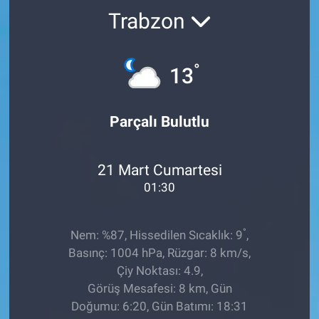
Trabzon
TEKNOLOJİ
Dünya
°
13
İlçeler
Parçalı Bulutlu
MAGAZİN
21 Mart Cumartesi
Bilim, Teknoloji
01:30
ASAYİŞ
°
Nem: %87, Hissedilen Sıcaklık: 9
,
ÇEVRE
Basınç: 1004 hPa, Rüzgar: 8 km/s,
Çiy Noktası: 4.9,
HABERDE İNSAN
Görüş Mesafesi: 8 km, Gün
Doğumu: 6:20, Gün Batımı: 18:31
EĞİTİM