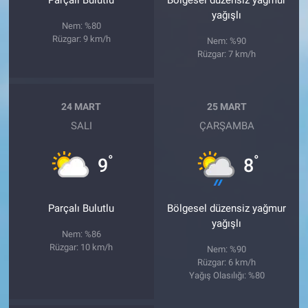
yağışlı
Nem: %80
Rüzgar: 9 km/h
Nem: %90
Rüzgar: 7 km/h
24 MART
25 MART
SALI
ÇARŞAMBA
°
°
9
8
Parçalı Bulutlu
Bölgesel düzensiz yağmur
yağışlı
Nem: %86
Rüzgar: 10 km/h
Nem: %90
Rüzgar: 6 km/h
Yağış Olasılığı: %80