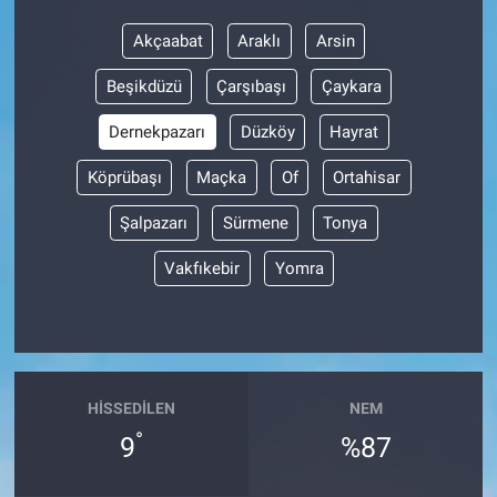
Akçaabat
Araklı
Arsin
BİLİM VE TEKNOLOJİ
Beşikdüzü
Çarşıbaşı
Çaykara
Güvenlik
Dernekpazarı
Düzköy
Hayrat
Bölge
Köprübaşı
Maçka
Of
Ortahisar
Şalpazarı
Sürmene
Tonya
Vakfıkebir
Yomra
HISSEDILEN
NEM
°
9
%87