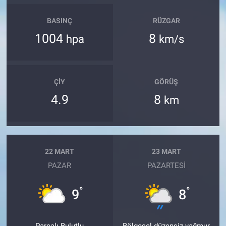
BASINÇ
RÜZGAR
1004
8
hpa
km/s
ÇIY
GÖRÜŞ
4.9
8
km
22 MART
23 MART
PAZAR
PAZARTESI
°
°
9
8
Parçalı Bulutlu
Bölgesel düzensiz yağmur