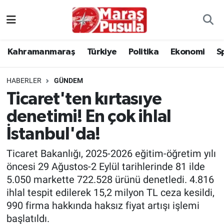
Kahramanmaraş
İstanbul Nöbetçi Eczaneler
Kahramanmaraş
Türkiye
Politika
Ekonomi
S
genel
İstanbul Hava Durumu
HABERLER
GÜNDEM
Türkiye
İstanbul Namaz Vakitleri
Ticaret'ten kırtasıye
denetimi! En çok ihlal
Politika
İstanbul Trafik Yoğunluk Haritası
İstanbul'da!
Ekonomi
Süper Lig Puan Durumu ve Fikstür
Ticaret Bakanlığı, 2025-2026 eğitim-öğretim yılı
Spor
Tüm Manşetler
öncesi 29 Ağustos-2 Eylül tarihlerinde 81 ilde
5.050 markette 722.528 ürünü denetledi. 4.816
Kültür Sanat
Son Dakika Haberleri
ihlal tespit edilerek 15,2 milyon TL ceza kesildi,
990 firma hakkında haksız fiyat artışı işlemi
Sağlık
Haber Arşivi
başlatıldı.