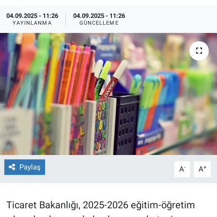
04.09.2025 - 11:26
04.09.2025 - 11:26
TEKNOLOJİ
YAYINLANMA
GÜNCELLEME
Dünya
İlçeler
MAGAZİN
Bilim, Teknoloji
ASAYİŞ
ÇEVRE
Paylaş
-
+
A
A
HABERDE İNSAN
Ticaret Bakanlığı, 2025-2026 eğitim-öğretim
EĞİTİM