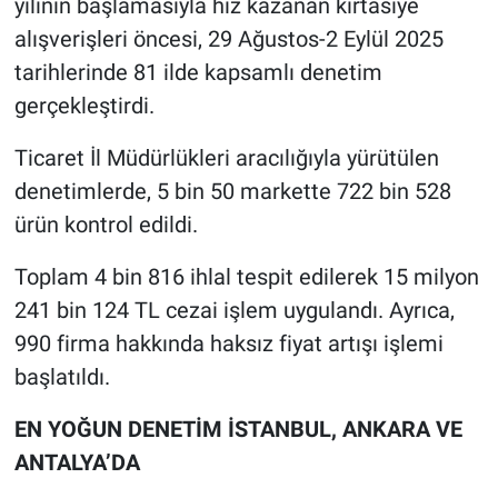
yılının başlamasıyla hız kazanan kırtasiye
alışverişleri öncesi, 29 Ağustos-2 Eylül 2025
BİLİM VE TEKNOLOJİ
tarihlerinde 81 ilde kapsamlı denetim
gerçekleştirdi.
Güvenlik
Ticaret İl Müdürlükleri aracılığıyla yürütülen
Bölge
denetimlerde, 5 bin 50 markette 722 bin 528
ürün kontrol edildi.
Toplam 4 bin 816 ihlal tespit edilerek 15 milyon
241 bin 124 TL cezai işlem uygulandı. Ayrıca,
990 firma hakkında haksız fiyat artışı işlemi
başlatıldı.
EN YOĞUN DENETİM İSTANBUL, ANKARA VE
ANTALYA’DA