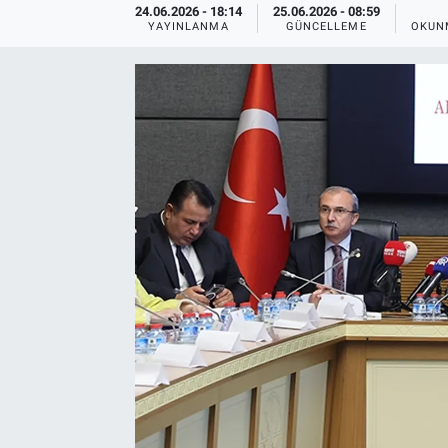
24.06.2026 - 18:14
25.06.2026 - 08:59
YAYINLANMA
GÜNCELLEME
OKUN
TEKNOLOJİ
Dünya
İlçeler
MAGAZİN
Bilim, Teknoloji
ASAYİŞ
ÇEVRE
HABERDE İNSAN
EĞİTİM