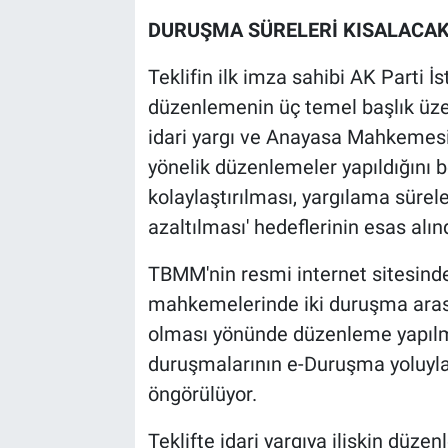
DURUŞMA SÜRELERİ KISALACAK
Teklifin ilk imza sahibi AK Parti İs
düzenlemenin üç temel başlık üzer
idari yargı ve Anayasa Mahkemesi k
yönelik düzenlemeler yapıldığını b
kolaylaştırılması, yargılama sürele
azaltılması' hedeflerinin esas alınd
TBMM'nin resmi internet sitesinde
mahkemelerinde iki duruşma arasın
olması yönünde düzenleme yapılma
duruşmalarının e-Duruşma yoluyl
öngörülüyor.
Teklifte idari yargıya ilişkin düze