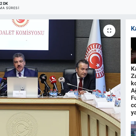
2 DK
MA SÜRESI
K
K
Z
k
A
F
c
y