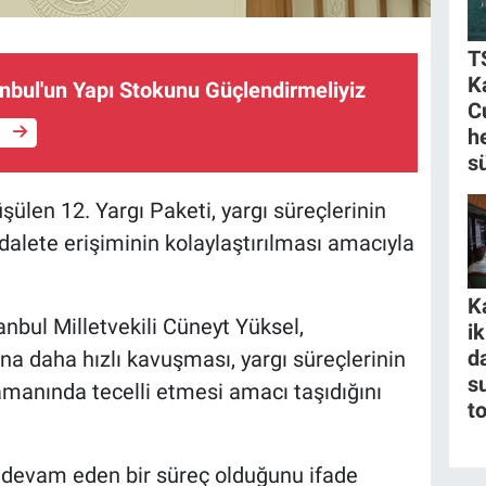
T
K
nbul'un Yapı Stokunu Güçlendirmeliyiz
C
e
h
s
en 12. Yargı Paketi, yargı süreçlerinin
dalete erişiminin kolaylaştırılması amacıyla
K
nbul Milletvekili Cüneyt Yüksel,
i
da
na daha hızlı kavuşması, yargı süreçlerinin
s
amanında tecelli etmesi amacı taşıdığını
t
li devam eden bir süreç olduğunu ifade