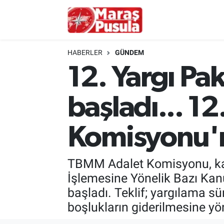
Kahramanmaraş
İstanbul Nöbetçi Eczaneler
HABERLER
GÜNDEM
genel
İstanbul Hava Durumu
12. Yargı Pak
Türkiye
İstanbul Namaz Vakitleri
başladı... 12
Politika
İstanbul Trafik Yoğunluk Haritası
Komisyonu'
Ekonomi
Süper Lig Puan Durumu ve Fikstür
TBMM Adalet Komisyonu, kamu
Spor
Tüm Manşetler
İşlemesine Yönelik Bazı Kan
başladı. Teklif; yargılama sür
Kültür Sanat
Son Dakika Haberleri
boşlukların giderilmesine yö
Sağlık
Haber Arşivi