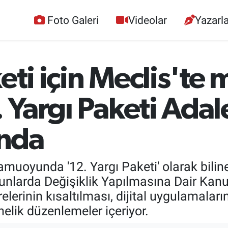
Foto Galeri
Videolar
Yazarla
eti için Meclis'te 
. Yargı Paketi Adal
nda
oyunda '12. Yargı Paketi' olarak bilinen
unlarda Değişiklik Yapılmasına Dair Kanun
elerinin kısaltılması, dijital uygulamaları
nelik düzenlemeler içeriyor.