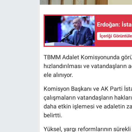
BİLİM VE TEKNOLOJİ
Erdoğan: İsta
Güvenlik
İçeriği Görüntül
Bölge
TBMM Adalet Komisyonunda görüşül
hızlandırılması ve vatandaşların a
ele alınıyor.
Komisyon Başkanı ve AK Parti İsta
çalışmaların vatandaşların hakları
daha etkin işlemesi ve adaletin z
belirtti.
Yüksel, yargı reformlarının sürek