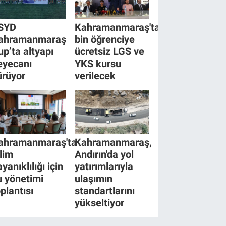
SYD
Kahramanmaraş'ta
ahramanmaraş
bin öğrenciye
up’ta altyapı
ücretsiz LGS ve
eyecanı
YKS kursu
ürüyor
verilecek
ahramanmaraş'ta
Kahramanmaraş,
klim
Andırın'da yol
yanıklılığı için
yatırımlarıyla
u yönetimi
ulaşımın
oplantısı
standartlarını
yükseltiyor