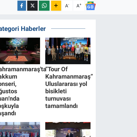
-
+
A
A
ategori Haberler
ahramanmaraş'ta
“Tour Of
akkum
Kahramanmaraş”
onseri,
Uluslararası yol
ğustos
bisikleti
uarı'nda
turnuvası
oşkuyla
tamamlandı
aşandı