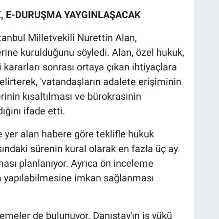
, E-DURUŞMA YAYGINLAŞACAK
tanbul Milletvekili Nurettin Alan,
ine kurulduğunu söyledi. Alan, özel hukuk,
ararları sonrası ortaya çıkan ihtiyaçlara
elirterek, 'vatandaşların adalete erişiminin
rinin kısaltılması ve bürokrasinin
ığını ifade etti.
 yer alan habere göre teklifle hukuk
daki sürenin kural olarak en fazla üç ay
sı planlanıyor. Ayrıca ön inceleme
a yapılabilmesine imkan sağlanması
nlemeler de bulunuyor. Danıştay'ın iş yükü