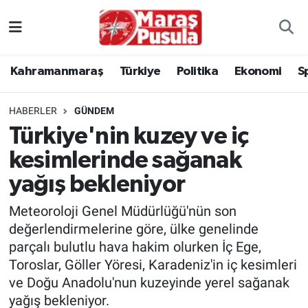
Kahramanmaraş
İstanbul Nöbetçi Eczaneler
Kahramanmaraş
Türkiye
Politika
Ekonomi
S
genel
İstanbul Hava Durumu
HABERLER
GÜNDEM
Türkiye
İstanbul Namaz Vakitleri
Türkiye'nin kuzey ve iç
kesimlerinde sağanak
Politika
İstanbul Trafik Yoğunluk Haritası
yağış bekleniyor
Ekonomi
Süper Lig Puan Durumu ve Fikstür
Meteoroloji Genel Müdürlüğü'nün son
Spor
Tüm Manşetler
değerlendirmelerine göre, ülke genelinde
parçalı bulutlu hava hakim olurken İç Ege,
Kültür Sanat
Son Dakika Haberleri
Toroslar, Göller Yöresi, Karadeniz'in iç kesimleri
ve Doğu Anadolu'nun kuzeyinde yerel sağanak
Sağlık
Haber Arşivi
yağış bekleniyor.