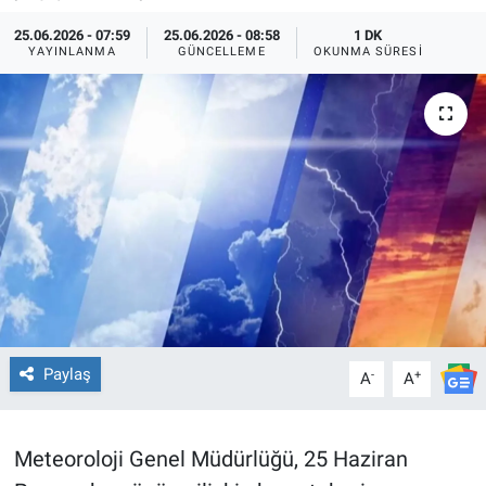
25.06.2026 - 07:59
25.06.2026 - 08:58
1 DK
TEKNOLOJİ
YAYINLANMA
GÜNCELLEME
OKUNMA SÜRESI
Dünya
İlçeler
MAGAZİN
Bilim, Teknoloji
ASAYİŞ
ÇEVRE
Paylaş
-
+
A
A
HABERDE İNSAN
Meteoroloji Genel Müdürlüğü, 25 Haziran
EĞİTİM