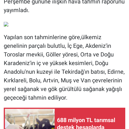
Perşembe gününe ilişkin hava tahmin raporunu
yayımladı.
BİLİM VE TEKNOLOJİ
Güvenlik
Yapılan son tahminlerine göre,ülkemiz
Bölge
genelinin parçalı bulutlu, İç Ege, Akdeniz'in
Toroslar mevkii, Göller yöresi, Orta ve Doğu
Karadeniz'in iç ve yüksek kesimleri, Doğu
Anadolu'nun kuzeyi ile Tekirdağ'ın batısı, Edirne,
Kırklareli, Bolu, Artvin, Muş ve Van çevrelerinin
yerel sağanak ve gök gürültülü sağanak yağışlı
geçeceği tahmin ediliyor.
688 milyon TL tarımsal
destek hesaplarda