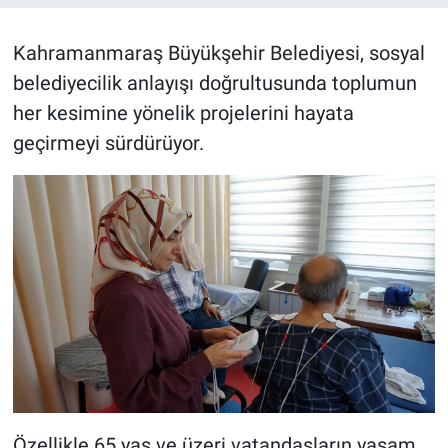
BİLİM VE TEKNOLOJİ
Kahramanmaraş Büyükşehir Belediyesi, sosyal
belediyecilik anlayışı doğrultusunda toplumun
Güvenlik
her kesimine yönelik projelerini hayata
geçirmeyi sürdürüyor.
Bölge
Özellikle 65 yaş ve üzeri vatandaşların yaşam