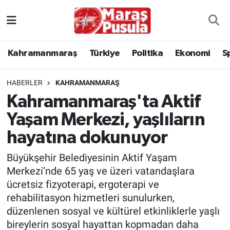
Kahramanmaraş
İstanbul Nöbetçi Eczaneler
Kahramanmaraş
Türkiye
Politika
Ekonomi
S
genel
İstanbul Hava Durumu
HABERLER
KAHRAMANMARAŞ
Türkiye
İstanbul Namaz Vakitleri
Kahramanmaraş'ta Aktif
Yaşam Merkezi, yaşlıların
Politika
İstanbul Trafik Yoğunluk Haritası
hayatına dokunuyor
Ekonomi
Süper Lig Puan Durumu ve Fikstür
Büyükşehir Belediyesinin Aktif Yaşam
Spor
Tüm Manşetler
Merkezi’nde 65 yaş ve üzeri vatandaşlara
ücretsiz fizyoterapi, ergoterapi ve
Kültür Sanat
Son Dakika Haberleri
rehabilitasyon hizmetleri sunulurken,
düzenlenen sosyal ve kültürel etkinliklerle yaşlı
Sağlık
Haber Arşivi
bireylerin sosyal hayattan kopmadan daha