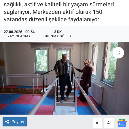
sağlıklı, aktif ve kaliteli bir yaşam sürmeleri
TEKNOLOJİ
sağlanıyor. Merkezden aktif olarak 150
vatandaş düzenli şekilde faydalanıyor.
Dünya
27.06.2026 - 00:54
3 DK
YAYINLANMA
OKUNMA SÜRESI
İlçeler
MAGAZİN
Bilim, Teknoloji
ASAYİŞ
ÇEVRE
HABERDE İNSAN
Paylaş
-
+
A
A
EĞİTİM