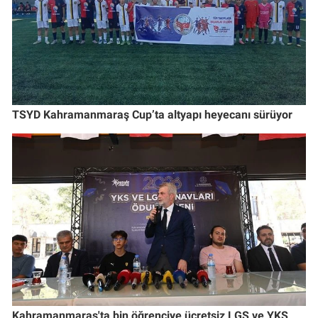
TSYD Kahramanmaraş Cup’ta altyapı heyecanı sürüyor
Kahramanmaraş'ta bin öğrenciye ücretsiz LGS ve YKS