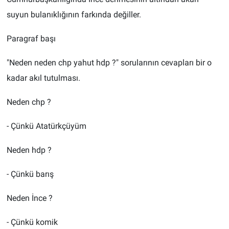
suyun bulanıklığının farkında değiller.
BİLİM VE TEKNOLOJİ
Paragraf başı
Güvenlik
"Neden neden chp yahut hdp ?" sorularının cevapları bir o
Bölge
kadar akıl tutulması.
Neden chp ?
- Çünkü Atatürkçüyüm
Neden hdp ?
- Çünkü barış
Neden İnce ?
- Çünkü komik