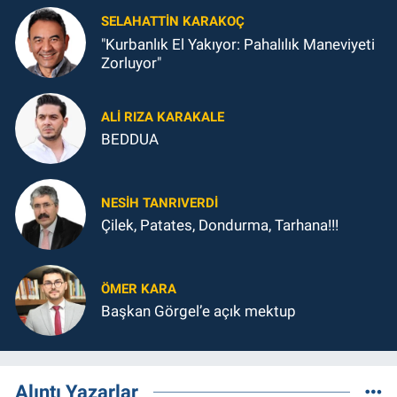
SELAHATTIN KARAKOÇ
"Kurbanlık El Yakıyor: Pahalılık Maneviyeti
Zorluyor"
ALI RIZA KARAKALE
BEDDUA
NESIH TANRIVERDI
Çilek, Patates, Dondurma, Tarhana!!!
ÖMER KARA
Başkan Görgel’e açık mektup
Alıntı Yazarlar