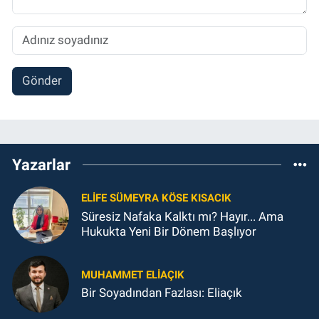
Gönder
Yazarlar
ELIFE SÜMEYRA KÖSE KISACIK
Süresiz Nafaka Kalktı mı? Hayır... Ama
Hukukta Yeni Bir Dönem Başlıyor
MUHAMMET ELİAÇIK
Bir Soyadından Fazlası: Eliaçık