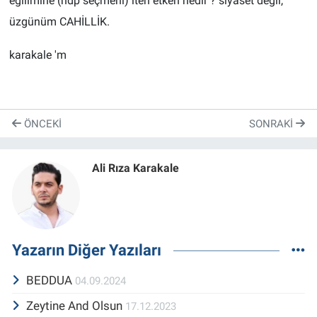
eğilimine (hdp seçmeni) iten etken nedir ? siyaset değil,
üzgünüm CAHİLLİK.
karakale 'm
ÖNCEKI
SONRAKI
Ali Rıza Karakale
Yazarın Diğer Yazıları
BEDDUA
04.09.2024
Zeytine And Olsun
17.12.2023