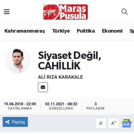
Kahramanmaraş
İstanbul Nöbetçi Eczaneler
Kahramanmaraş
Türkiye
Politika
Ekonomi
S
genel
İstanbul Hava Durumu
Türkiye
İstanbul Namaz Vakitleri
Siyaset Değil,
CAHİLLİK
Politika
İstanbul Trafik Yoğunluk Haritası
ALI RIZA KARAKALE
Ekonomi
Süper Lig Puan Durumu ve Fikstür
Spor
Tüm Manşetler
19.06.2018 - 22:09
02.11.2021 - 08:32
3
YAYINLANMA
GÜNCELLEME
PAYLAŞIM
Kültür Sanat
Son Dakika Haberleri
Paylaş
-
+
A
A
Sağlık
Haber Arşivi