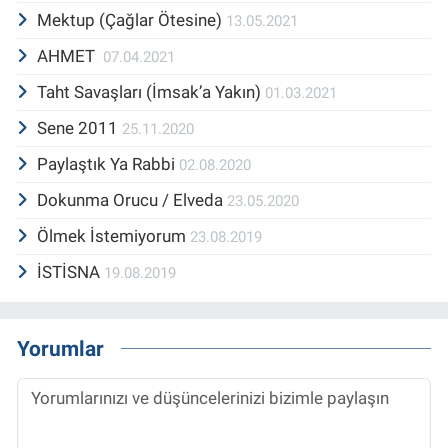
Mektup (Çağlar Ötesine)
13.05.2021
AHMET
07.04.2021
Taht Savaşları (İmsak’a Yakın)
01.03.2021
Sene 2011
25.11.2020
Paylaştık Ya Rabbi
02.08.2020
Dokunma Orucu / Elveda
23.05.2020
Ölmek İstemiyorum
23.08.2019
İSTİSNA
19.08.2019
Yorumlar