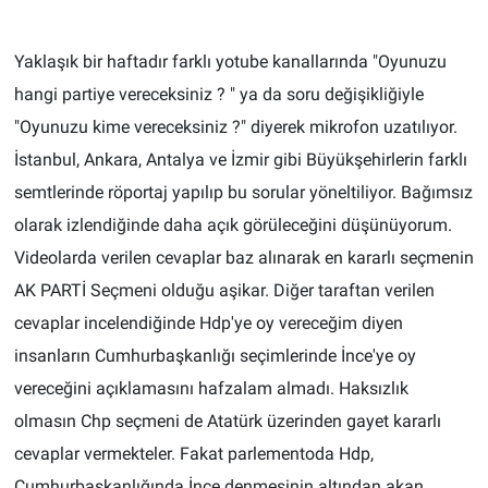
TEKNOLOJİ
Yaklaşık bir haftadır farklı yotube kanallarında "Oyunuzu
hangi partiye vereceksiniz ? " ya da soru değişikliğiyle
Dünya
"Oyunuzu kime vereceksiniz ?" diyerek mikrofon uzatılıyor.
İlçeler
İstanbul, Ankara, Antalya ve İzmir gibi Büyükşehirlerin farklı
semtlerinde röportaj yapılıp bu sorular yöneltiliyor. Bağımsız
MAGAZİN
olarak izlendiğinde daha açık görüleceğini düşünüyorum.
Videolarda verilen cevaplar baz alınarak en kararlı seçmenin
Bilim, Teknoloji
AK PARTİ Seçmeni olduğu aşikar. Diğer taraftan verilen
ASAYİŞ
cevaplar incelendiğinde Hdp'ye oy vereceğim diyen
insanların Cumhurbaşkanlığı seçimlerinde İnce'ye oy
ÇEVRE
vereceğini açıklamasını hafzalam almadı. Haksızlık
olmasın Chp seçmeni de Atatürk üzerinden gayet kararlı
HABERDE İNSAN
cevaplar vermekteler. Fakat parlementoda Hdp,
EĞİTİM
Cumhurbaşkanlığında İnce denmesinin altından akan