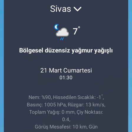
Sivas
TEKNOLOJİ
Dünya
°
7
İlçeler
Bölgesel düzensiz yağmur yağışlı
MAGAZİN
21 Mart Cumartesi
Bilim, Teknoloji
01:30
ASAYİŞ
°
Nem: %90, Hissedilen Sıcaklık: -1
,
ÇEVRE
Basınç: 1005 hPa, Rüzgar: 13 km/s,
Toplam Yağış: 0 mm, Çiy Noktası:
HABERDE İNSAN
0.4,
Görüş Mesafesi: 10 km, Gün
EĞİTİM