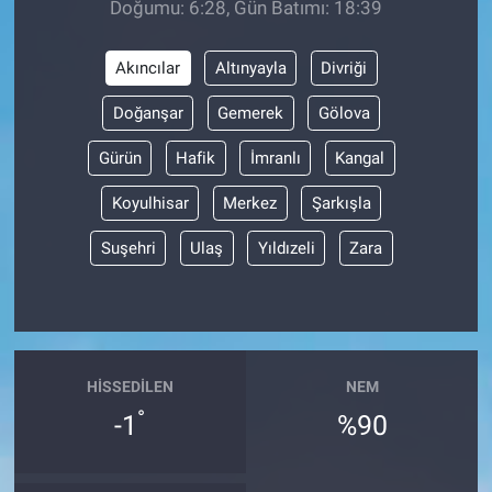
Doğumu: 6:28, Gün Batımı: 18:39
BİLİM VE TEKNOLOJİ
Akıncılar
Altınyayla
Divriği
Güvenlik
Doğanşar
Gemerek
Gölova
Gürün
Hafik
İmranlı
Kangal
Bölge
Koyulhisar
Merkez
Şarkışla
Suşehri
Ulaş
Yıldızeli
Zara
HISSEDILEN
NEM
°
-1
%90