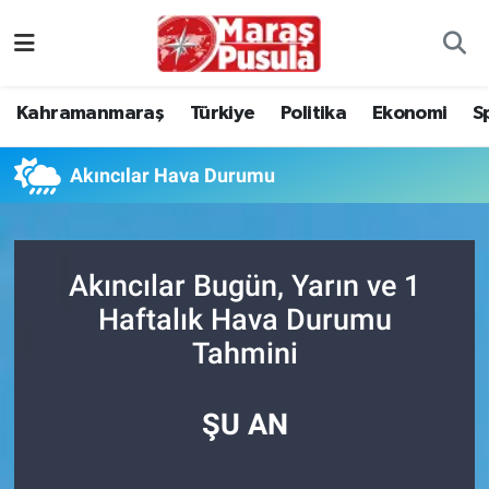
Kahramanmaraş
İstanbul Nöbetçi Eczaneler
Kahramanmaraş
Türkiye
Politika
Ekonomi
S
genel
İstanbul Hava Durumu
Akıncılar Hava Durumu
Türkiye
İstanbul Namaz Vakitleri
Politika
İstanbul Trafik Yoğunluk Haritası
Akıncılar Bugün, Yarın ve 1
Ekonomi
Süper Lig Puan Durumu ve Fikstür
Haftalık Hava Durumu
Tahmini
Spor
Tüm Manşetler
Kültür Sanat
Son Dakika Haberleri
ŞU AN
Sağlık
Haber Arşivi