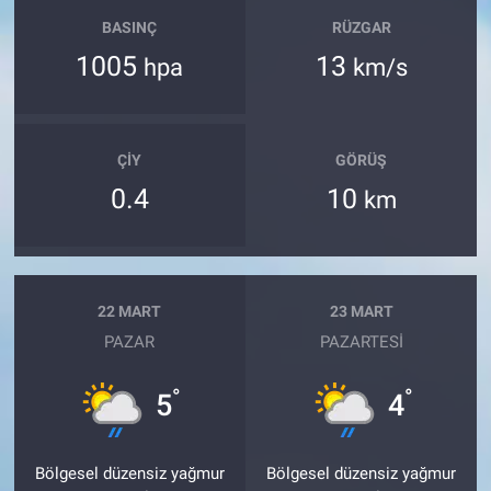
BASINÇ
RÜZGAR
1005
13
hpa
km/s
ÇIY
GÖRÜŞ
0.4
10
km
22 MART
23 MART
PAZAR
PAZARTESI
°
°
5
4
Bölgesel düzensiz yağmur
Bölgesel düzensiz yağmur