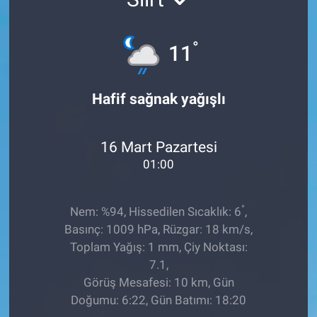
TEKNOLOJİ
°
11
Dünya
Hafif sağnak yağışlı
İlçeler
MAGAZİN
16 Mart Pazartesi
01:00
Bilim, Teknoloji
ASAYİŞ
°
Nem: %94, Hissedilen Sıcaklık: 6
,
Basınç: 1009 hPa, Rüzgar: 18 km/s,
ÇEVRE
Toplam Yağış: 1 mm, Çiy Noktası:
7.1,
HABERDE İNSAN
Görüş Mesafesi: 10 km, Gün
Doğumu: 6:22, Gün Batımı: 18:20
EĞİTİM