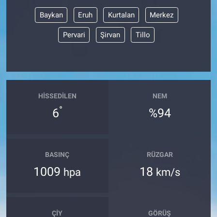
Baykan
Eruh
Kurtalan
Merkez
BİLİM VE TEKNOLOJİ
Pervari
Şirvan
Tillo
Güvenlik
Bölge
HISSEDILEN
NEM
°
6
%94
BASINÇ
RÜZGAR
1009
18
hpa
km/s
ÇIY
GÖRÜŞ