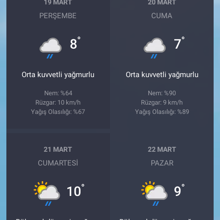
19 MART
20 MART
PERŞEMBE
CUMA
°
°
8
7
Orta kuvvetli yağmurlu
Orta kuvvetli yağmurlu
Nem: %64
Nem: %90
Rüzgar: 10 km/h
Rüzgar: 9 km/h
Yağış Olasılığı: %67
Yağış Olasılığı: %89
21 MART
22 MART
CUMARTESI
PAZAR
°
°
10
9