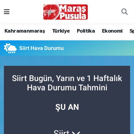
Kahramanmaraş
İstanbul Nöbetçi Eczaneler
Kahramanmaraş
Türkiye
Politika
Ekonomi
S
genel
İstanbul Hava Durumu
Siirt Hava Durumu
Türkiye
İstanbul Namaz Vakitleri
Politika
İstanbul Trafik Yoğunluk Haritası
Siirt Bugün, Yarın ve 1 Haftalık
Ekonomi
Süper Lig Puan Durumu ve Fikstür
Hava Durumu Tahmini
Spor
Tüm Manşetler
ŞU AN
Kültür Sanat
Son Dakika Haberleri
Sağlık
Haber Arşivi
Siirt