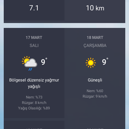
7.1
10
km
17 MART
18 MART
SALI
ÇARŞAMBA
°
°
9
9
Bölgesel düzensiz yağmur
Güneşli
yağışlı
Nem: %60
Rüzgar: 9 km/h
Nem: %73
Rüzgar: 8 km/h
Yağış Olasılığı: %89