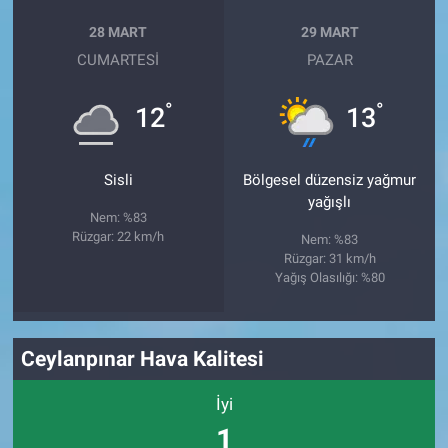
28 MART
29 MART
CUMARTESI
PAZAR
°
°
12
13
Sisli
Bölgesel düzensiz yağmur
yağışlı
Nem: %83
Rüzgar: 22 km/h
Nem: %83
Rüzgar: 31 km/h
Yağış Olasılığı: %80
Ceylanpınar Hava Kalitesi
İyi
1