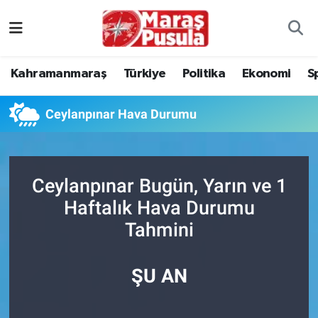
Kahramanmaraş
İstanbul Nöbetçi Eczaneler
Kahramanmaraş
Türkiye
Politika
Ekonomi
S
genel
İstanbul Hava Durumu
Ceylanpınar Hava Durumu
Türkiye
İstanbul Namaz Vakitleri
Politika
İstanbul Trafik Yoğunluk Haritası
Ceylanpınar Bugün, Yarın ve 1
Ekonomi
Süper Lig Puan Durumu ve Fikstür
Haftalık Hava Durumu
Tahmini
Spor
Tüm Manşetler
Kültür Sanat
Son Dakika Haberleri
ŞU AN
Sağlık
Haber Arşivi