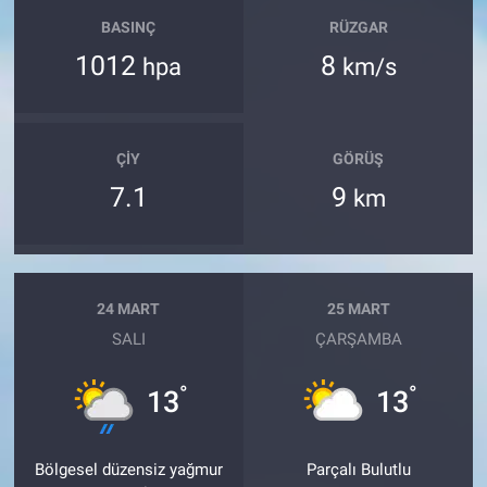
BASINÇ
RÜZGAR
1012
8
hpa
km/s
ÇIY
GÖRÜŞ
7.1
9
km
24 MART
25 MART
SALI
ÇARŞAMBA
°
°
13
13
Bölgesel düzensiz yağmur
Parçalı Bulutlu