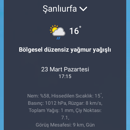
Şanlıurfa
TEKNOLOJİ
Dünya
°
16
İlçeler
Bölgesel düzensiz yağmur yağışlı
MAGAZİN
23 Mart Pazartesi
Bilim, Teknoloji
17:15
ASAYİŞ
°
Nem: %58, Hissedilen Sıcaklık: 15
,
ÇEVRE
Basınç: 1012 hPa, Rüzgar: 8 km/s,
Toplam Yağış: 1 mm, Çiy Noktası:
HABERDE İNSAN
7.1,
Görüş Mesafesi: 9 km, Gün
EĞİTİM