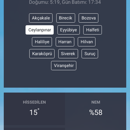
Doğumu: 5:19, Gün Batımı: 17:34
BİLİM VE TEKNOLOJİ
Akçakale
Birecik
Bozova
Güvenlik
Ceylanpınar
Eyyübiye
Halfeti
Haliliye
Harran
Hilvan
Bölge
Karaköprü
Siverek
Suruç
Viranşehir
HISSEDILEN
NEM
°
15
%58