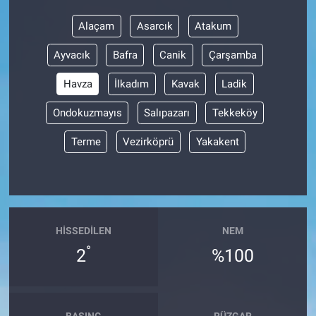
Alaçam
Asarcık
Atakum
BİLİM VE TEKNOLOJİ
Ayvacık
Bafra
Canik
Çarşamba
Güvenlik
Havza
İlkadım
Kavak
Ladik
Bölge
Ondokuzmayıs
Salıpazarı
Tekkeköy
Terme
Vezirköprü
Yakakent
HISSEDILEN
NEM
°
2
%100