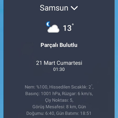
Samsun
TEKNOLOJİ
Dünya
°
13
İlçeler
Parçalı Bulutlu
MAGAZİN
21 Mart Cumartesi
Bilim, Teknoloji
01:30
ASAYİŞ
°
Nem: %100, Hissedilen Sıcaklık: 2
,
ÇEVRE
Basınç: 1001 hPa, Rüzgar: 6 km/s,
Çiy Noktası: 5,
HABERDE İNSAN
Görüş Mesafesi: 8 km, Gün
Doğumu: 6:40, Gün Batımı: 18:51
EĞİTİM