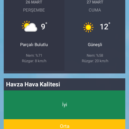
26 MART
27 MART
PERŞEMBE
CUMA
°
°
9
12
Parçalı Bulutlu
Güneşli
Nem: %71
Nem: %58
Rüzgar: 8 km/h
Rüzgar: 20 km/h
Havza Hava Kalitesi
İyi
Orta