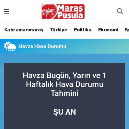
Kahramanmaraş
İstanbul Nöbetçi Eczaneler
Kahramanmaraş
Türkiye
Politika
Ekonomi
S
genel
İstanbul Hava Durumu
Havza Hava Durumu
Türkiye
İstanbul Namaz Vakitleri
Politika
İstanbul Trafik Yoğunluk Haritası
Havza Bugün, Yarın ve 1
Ekonomi
Süper Lig Puan Durumu ve Fikstür
Haftalık Hava Durumu
Tahmini
Spor
Tüm Manşetler
Kültür Sanat
Son Dakika Haberleri
ŞU AN
Sağlık
Haber Arşivi