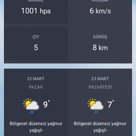
BASINÇ
RÜZGAR
1001
6
hpa
km/s
ÇIY
GÖRÜŞ
5
8
km
22 MART
23 MART
PAZAR
PAZARTESI
°
°
9
7
Bölgesel düzensiz yağmur
Bölgesel düzensiz yağmur
yağışlı
yağışlı