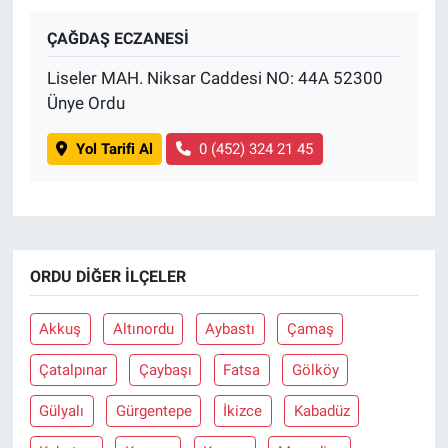
ÇAĞDAŞ ECZANESİ
BİLİM VE TEKNOLOJİ
Liseler MAH. Niksar Caddesi NO: 44A 52300
Güvenlik
Ünye Ordu
Bölge
Yol Tarifi Al
0 (452) 324 21 45
ORDU DIĞER İLÇELER
Akkuş
Altınordu
Aybastı
Çamaş
Çatalpınar
Çaybaşı
Fatsa
Gölköy
Gülyalı
Gürgentepe
İkizce
Kabadüz