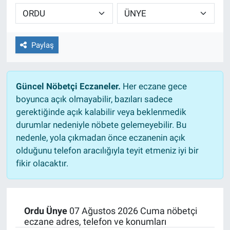
TEKNOLOJİ
Dünya
Paylaş
İlçeler
Güncel Nöbetçi Eczaneler.
Her eczane gece
MAGAZİN
boyunca açık olmayabilir, bazıları sadece
gerektiğinde açık kalabilir veya beklenmedik
Bilim, Teknoloji
durumlar nedeniyle nöbete gelemeyebilir. Bu
nedenle, yola çıkmadan önce eczanenin açık
ASAYİŞ
olduğunu telefon aracılığıyla teyit etmeniz iyi bir
fikir olacaktır.
ÇEVRE
HABERDE İNSAN
Ordu Ünye
07 Ağustos 2026 Cuma nöbetçi
eczane adres, telefon ve konumları
EĞİTİM