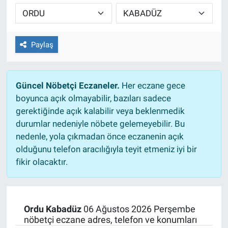
TEKNOLOJİ
Dünya
Paylaş
İlçeler
Güncel Nöbetçi Eczaneler.
Her eczane gece
MAGAZİN
boyunca açık olmayabilir, bazıları sadece
gerektiğinde açık kalabilir veya beklenmedik
Bilim, Teknoloji
durumlar nedeniyle nöbete gelemeyebilir. Bu
nedenle, yola çıkmadan önce eczanenin açık
ASAYİŞ
olduğunu telefon aracılığıyla teyit etmeniz iyi bir
fikir olacaktır.
ÇEVRE
HABERDE İNSAN
Ordu Kabadüz
06 Ağustos 2026 Perşembe
nöbetçi eczane adres, telefon ve konumları
EĞİTİM