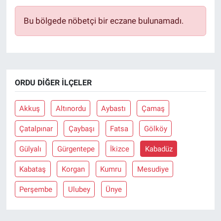
Bu bölgede nöbetçi bir eczane bulunamadı.
BİLİM VE TEKNOLOJİ
Güvenlik
Bölge
ORDU DIĞER İLÇELER
Akkuş
Altınordu
Aybastı
Çamaş
Çatalpınar
Çaybaşı
Fatsa
Gölköy
Gülyalı
Gürgentepe
İkizce
Kabadüz
Kabataş
Korgan
Kumru
Mesudiye
Perşembe
Ulubey
Ünye