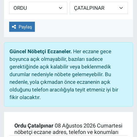
TEKNOLOJİ
Dünya
Paylaş
İlçeler
Güncel Nöbetçi Eczaneler.
Her eczane gece
MAGAZİN
boyunca açık olmayabilir, bazıları sadece
gerektiğinde açık kalabilir veya beklenmedik
Bilim, Teknoloji
durumlar nedeniyle nöbete gelemeyebilir. Bu
nedenle, yola çıkmadan önce eczanenin açık
ASAYİŞ
olduğunu telefon aracılığıyla teyit etmeniz iyi bir
fikir olacaktır.
ÇEVRE
HABERDE İNSAN
Ordu Çatalpınar
08 Ağustos 2026 Cumartesi
nöbetçi eczane adres, telefon ve konumları
EĞİTİM