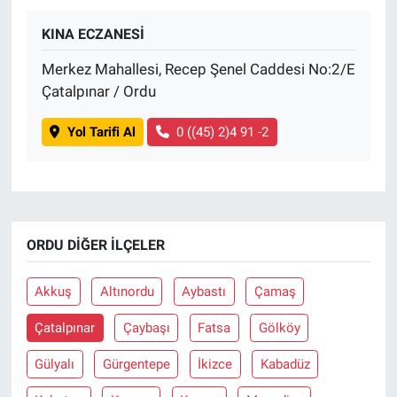
KINA ECZANESİ
BİLİM VE TEKNOLOJİ
Merkez Mahallesi, Recep Şenel Caddesi No:2/E
Güvenlik
Çatalpınar / Ordu
Bölge
Yol Tarifi Al
0 ((45) 2)4 91 -2
ORDU DIĞER İLÇELER
Akkuş
Altınordu
Aybastı
Çamaş
Çatalpınar
Çaybaşı
Fatsa
Gölköy
Gülyalı
Gürgentepe
İkizce
Kabadüz