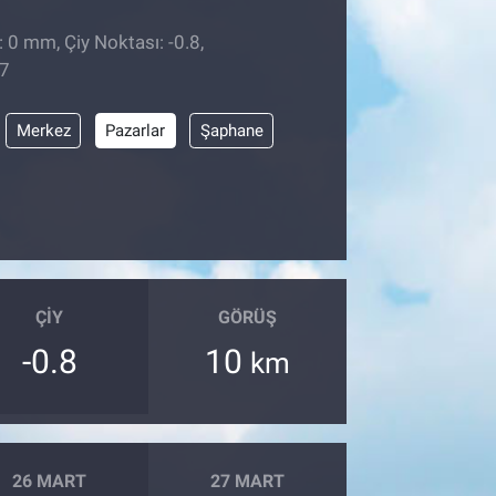
 0 mm, Çiy Noktası: -0.8,
17
Merkez
Pazarlar
Şaphane
ÇIY
GÖRÜŞ
-0.8
10
km
26 MART
27 MART