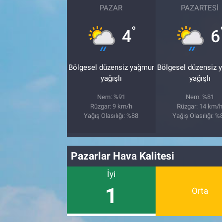
PAZAR
PAZARTESI
BİLİM VE TEKNOLOJİ
°
4
6
Güvenlik
Bölgesel düzensiz yağmur
Bölgesel düzensiz 
Bölge
yağışlı
yağışlı
Nem: %91
Nem: %81
Rüzgar: 9 km/h
Rüzgar: 14 km/
Yağış Olasılığı: %88
Yağış Olasılığı: %
Pazarlar Hava Kalitesi
İyi
1
Orta