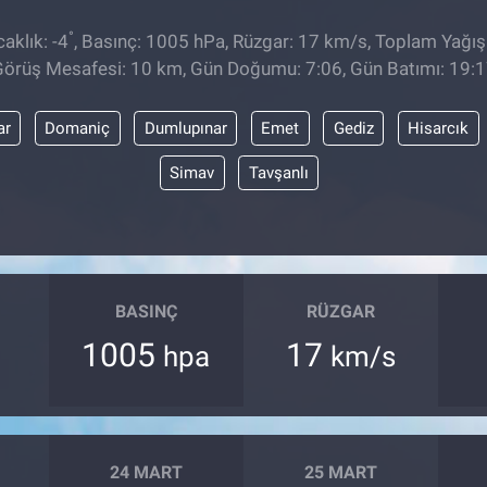
°
aklık: -4
, Basınç: 1005 hPa, Rüzgar: 17 km/s, Toplam Yağış:
örüş Mesafesi: 10 km, Gün Doğumu: 7:06, Gün Batımı: 19:
ar
Domaniç
Dumlupınar
Emet
Gediz
Hisarcık
Simav
Tavşanlı
BASINÇ
RÜZGAR
1005
17
hpa
km/s
24 MART
25 MART