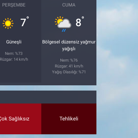
PERŞEMBE
CUMA
°
°
7
8
Güneşli
Bölgesel düzensiz yağmur
yağışlı
Nem: %73
Rüzgar: 14 km/h
Nem: %76
Rüzgar: 41 km/h
Yağış Olasılığı: %71
Çok Sağlıksız
Tehlikeli