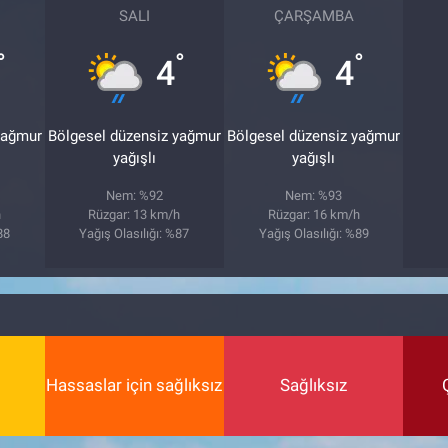
SALI
ÇARŞAMBA
°
°
°
4
4
yağmur
Bölgesel düzensiz yağmur
Bölgesel düzensiz yağmur
yağışlı
yağışlı
Nem: %92
Nem: %93
h
Rüzgar: 13 km/h
Rüzgar: 16 km/h
88
Yağış Olasılığı: %87
Yağış Olasılığı: %89
Hassaslar için sağlıksız
Sağlıksız