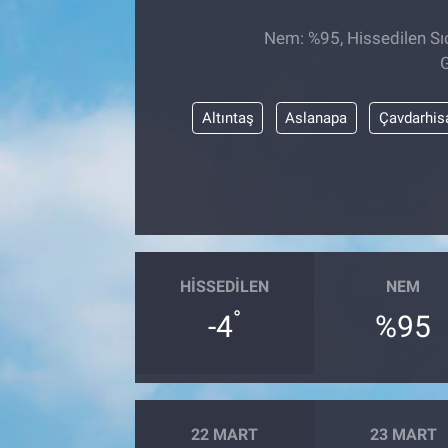
TEKNOLOJİ
Nem: %95, Hissedilen Sıc
G
Dünya
Altıntaş
Aslanapa
Çavdarhis
İlçeler
MAGAZİN
Bilim, Teknoloji
HISSEDILEN
NEM
ASAYİŞ
°
-4
%95
ÇEVRE
HABERDE İNSAN
22 MART
23 MART
EĞİTİM