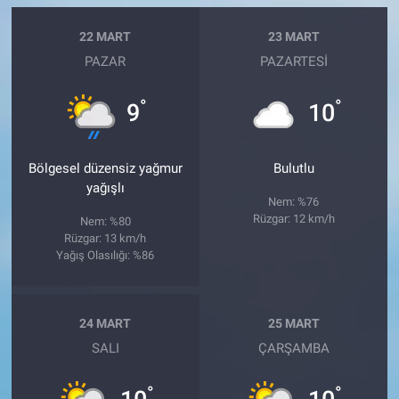
22 MART
23 MART
PAZAR
PAZARTESI
°
°
9
10
Bölgesel düzensiz yağmur
Bulutlu
yağışlı
Nem: %76
Rüzgar: 12 km/h
Nem: %80
Rüzgar: 13 km/h
Yağış Olasılığı: %86
24 MART
25 MART
SALI
ÇARŞAMBA
°
°