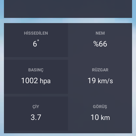
HISSEDILEN
NEM
°
6
%66
BASINÇ
RÜZGAR
1002
19
hpa
km/s
ÇIY
GÖRÜŞ
3.7
10
km