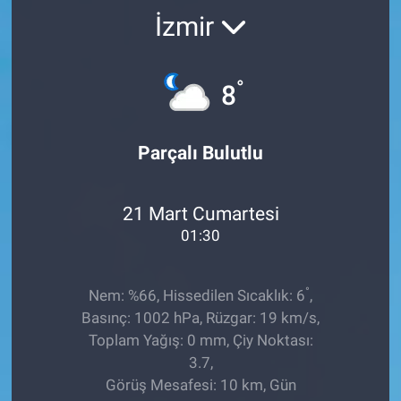
İzmir
TEKNOLOJİ
Dünya
°
8
İlçeler
Parçalı Bulutlu
MAGAZİN
21 Mart Cumartesi
Bilim, Teknoloji
01:30
ASAYİŞ
°
Nem: %66, Hissedilen Sıcaklık: 6
,
ÇEVRE
Basınç: 1002 hPa, Rüzgar: 19 km/s,
Toplam Yağış: 0 mm, Çiy Noktası:
HABERDE İNSAN
3.7,
Görüş Mesafesi: 10 km, Gün
EĞİTİM