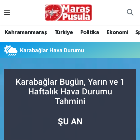
Kahramanmaraş
İstanbul Nöbetçi Eczaneler
Kahramanmaraş
Türkiye
Politika
Ekonomi
S
genel
İstanbul Hava Durumu
Karabağlar Hava Durumu
Türkiye
İstanbul Namaz Vakitleri
Politika
İstanbul Trafik Yoğunluk Haritası
Karabağlar Bugün, Yarın ve 1
Ekonomi
Süper Lig Puan Durumu ve Fikstür
Haftalık Hava Durumu
Tahmini
Spor
Tüm Manşetler
Kültür Sanat
Son Dakika Haberleri
ŞU AN
Sağlık
Haber Arşivi