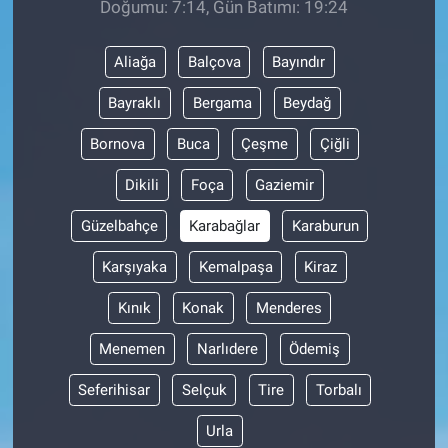
Doğumu: 7:14, Gün Batımı: 19:24
BİLİM VE TEKNOLOJİ
Aliağa
Balçova
Bayındır
Güvenlik
Bayraklı
Bergama
Beydağ
Bornova
Buca
Çeşme
Çiğli
Bölge
Dikili
Foça
Gaziemir
Güzelbahçe
Karabağlar
Karaburun
Karşıyaka
Kemalpaşa
Kiraz
Kınık
Konak
Menderes
Menemen
Narlıdere
Ödemiş
Seferihisar
Selçuk
Tire
Torbalı
Urla