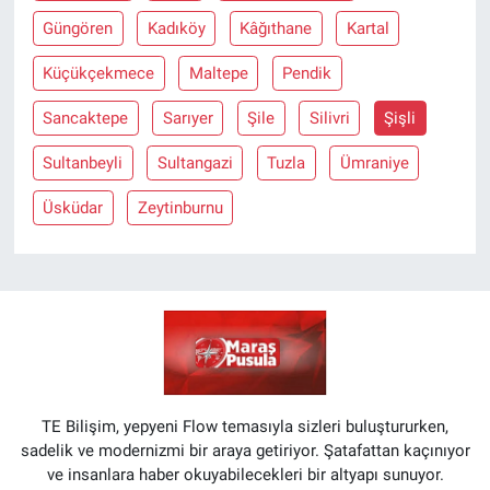
Güngören
Kadıköy
Kâğıthane
Kartal
Küçükçekmece
Maltepe
Pendik
Sancaktepe
Sarıyer
Şile
Silivri
Şişli
Sultanbeyli
Sultangazi
Tuzla
Ümraniye
Üsküdar
Zeytinburnu
TE Bilişim, yepyeni Flow temasıyla sizleri buluştururken,
sadelik ve modernizmi bir araya getiriyor. Şatafattan kaçınıyor
ve insanlara haber okuyabilecekleri bir altyapı sunuyor.