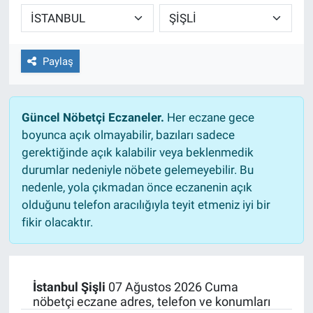
TEKNOLOJİ
Dünya
Paylaş
İlçeler
Güncel Nöbetçi Eczaneler.
Her eczane gece
MAGAZİN
boyunca açık olmayabilir, bazıları sadece
gerektiğinde açık kalabilir veya beklenmedik
Bilim, Teknoloji
durumlar nedeniyle nöbete gelemeyebilir. Bu
nedenle, yola çıkmadan önce eczanenin açık
ASAYİŞ
olduğunu telefon aracılığıyla teyit etmeniz iyi bir
fikir olacaktır.
ÇEVRE
HABERDE İNSAN
İstanbul Şişli
07 Ağustos 2026 Cuma
nöbetçi eczane adres, telefon ve konumları
EĞİTİM