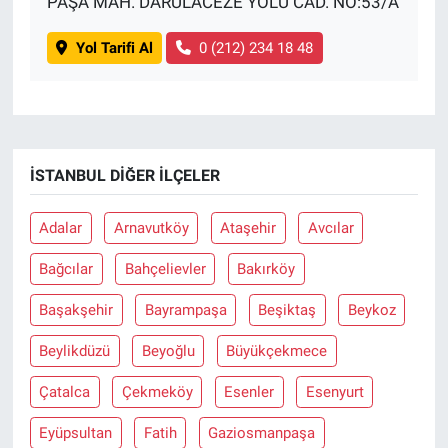
PAŞA MAH. DARÜLACEZE YOLU CAD. NO:53/A
Yol Tarifi Al
0 (212) 234 18 48
İSTANBUL DIĞER İLÇELER
Adalar
Arnavutköy
Ataşehir
Avcılar
Bağcılar
Bahçelievler
Bakırköy
Başakşehir
Bayrampaşa
Beşiktaş
Beykoz
Beylikdüzü
Beyoğlu
Büyükçekmece
Çatalca
Çekmeköy
Esenler
Esenyurt
Eyüpsultan
Fatih
Gaziosmanpaşa