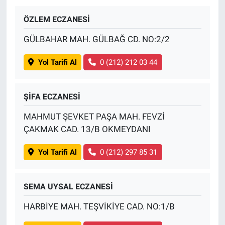
ÖZLEM ECZANESİ
BİLİM VE TEKNOLOJİ
GÜLBAHAR MAH. GÜLBAĞ CD. NO:2/2
Güvenlik
Yol Tarifi Al
0 (212) 212 03 44
Bölge
ŞİFA ECZANESİ
MAHMUT ŞEVKET PAŞA MAH. FEVZİ
ÇAKMAK CAD. 13/B OKMEYDANI
Yol Tarifi Al
0 (212) 297 85 31
SEMA UYSAL ECZANESİ
HARBİYE MAH. TEŞVİKİYE CAD. NO:1/B