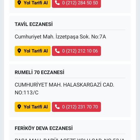
Yol Tarifi Al
0 (212) 284 50 50
TAVİL ECZANESİ
Cumhuriyet Mah. İzzetpaşa Sok. No:7A
Yol Tarifi Al
0 (212) 212 10 06
RUMELİ 70 ECZANESİ
CUMHURİYET MAH. HALASKARGAZİ CAD.
NO:113/C
Yol Tarifi Al
0 (212) 231 70 70
FERİKÖY DEVA ECZANESİ