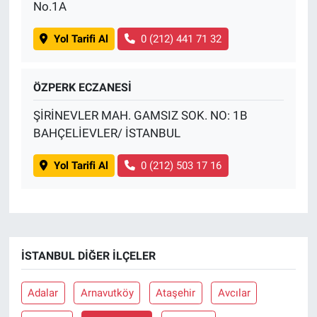
No.1A
Yol Tarifi Al
0 (212) 441 71 32
ÖZPERK ECZANESİ
ŞİRİNEVLER MAH. GAMSIZ SOK. NO: 1B
BAHÇELİEVLER/ İSTANBUL
Yol Tarifi Al
0 (212) 503 17 16
İSTANBUL DIĞER İLÇELER
Adalar
Arnavutköy
Ataşehir
Avcılar