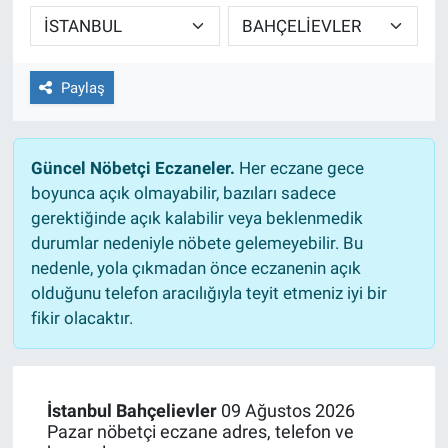
TEKNOLOJİ
Dünya
Paylaş
İlçeler
Güncel Nöbetçi Eczaneler.
Her eczane gece
MAGAZİN
boyunca açık olmayabilir, bazıları sadece
gerektiğinde açık kalabilir veya beklenmedik
Bilim, Teknoloji
durumlar nedeniyle nöbete gelemeyebilir. Bu
nedenle, yola çıkmadan önce eczanenin açık
ASAYİŞ
olduğunu telefon aracılığıyla teyit etmeniz iyi bir
fikir olacaktır.
ÇEVRE
HABERDE İNSAN
İstanbul Bahçelievler
09 Ağustos 2026
Pazar nöbetçi eczane adres, telefon ve
EĞİTİM