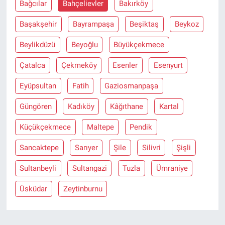
Bağcılar
Bahçelievler
Bakırköy
Başakşehir
Bayrampaşa
Beşiktaş
Beykoz
Beylikdüzü
Beyoğlu
Büyükçekmece
Çatalca
Çekmeköy
Esenler
Esenyurt
Eyüpsultan
Fatih
Gaziosmanpaşa
Güngören
Kadıköy
Kâğıthane
Kartal
Küçükçekmece
Maltepe
Pendik
Sancaktepe
Sarıyer
Şile
Silivri
Şişli
Sultanbeyli
Sultangazi
Tuzla
Ümraniye
Üsküdar
Zeytinburnu