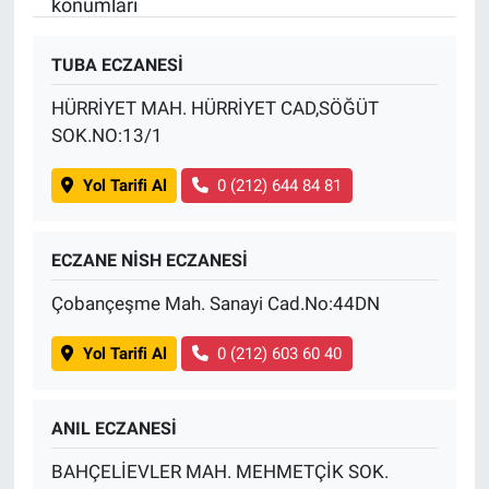
konumları
BİLİM VE TEKNOLOJİ
TUBA ECZANESİ
Güvenlik
HÜRRİYET MAH. HÜRRİYET CAD,SÖĞÜT
SOK.NO:13/1
Bölge
Yol Tarifi Al
0 (212) 644 84 81
ECZANE NİSH ECZANESİ
Çobançeşme Mah. Sanayi Cad.No:44DN
Yol Tarifi Al
0 (212) 603 60 40
ANIL ECZANESİ
BAHÇELİEVLER MAH. MEHMETÇİK SOK.