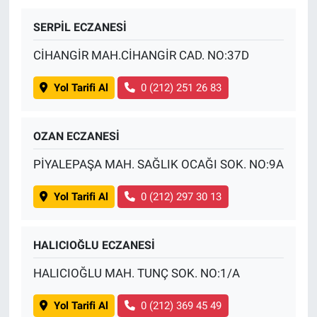
SERPİL ECZANESİ
BİLİM VE TEKNOLOJİ
CİHANGİR MAH.CİHANGİR CAD. NO:37D
Güvenlik
Yol Tarifi Al
0 (212) 251 26 83
Bölge
OZAN ECZANESİ
PİYALEPAŞA MAH. SAĞLIK OCAĞI SOK. NO:9A
Yol Tarifi Al
0 (212) 297 30 13
HALICIOĞLU ECZANESİ
HALICIOĞLU MAH. TUNÇ SOK. NO:1/A
Yol Tarifi Al
0 (212) 369 45 49