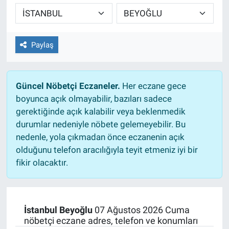
TEKNOLOJİ
Dünya
Paylaş
İlçeler
Güncel Nöbetçi Eczaneler.
Her eczane gece
MAGAZİN
boyunca açık olmayabilir, bazıları sadece
gerektiğinde açık kalabilir veya beklenmedik
Bilim, Teknoloji
durumlar nedeniyle nöbete gelemeyebilir. Bu
nedenle, yola çıkmadan önce eczanenin açık
ASAYİŞ
olduğunu telefon aracılığıyla teyit etmeniz iyi bir
fikir olacaktır.
ÇEVRE
HABERDE İNSAN
İstanbul Beyoğlu
07 Ağustos 2026 Cuma
nöbetçi eczane adres, telefon ve konumları
EĞİTİM