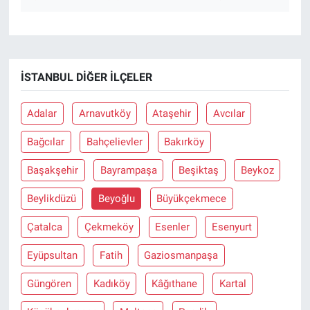
İSTANBUL DIĞER İLÇELER
Adalar
Arnavutköy
Ataşehir
Avcılar
Bağcılar
Bahçelievler
Bakırköy
Başakşehir
Bayrampaşa
Beşiktaş
Beykoz
Beylikdüzü
Beyoğlu
Büyükçekmece
Çatalca
Çekmeköy
Esenler
Esenyurt
Eyüpsultan
Fatih
Gaziosmanpaşa
Güngören
Kadıköy
Kâğıthane
Kartal