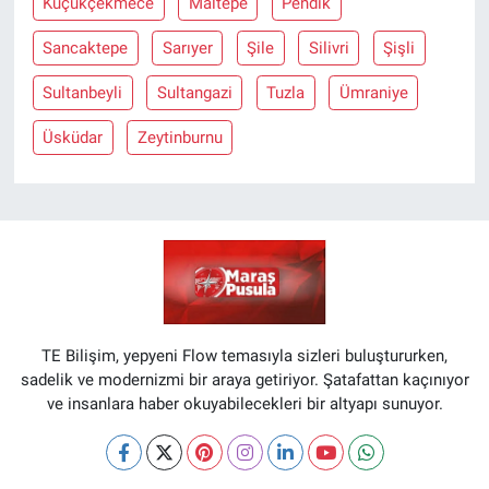
Küçükçekmece
Maltepe
Pendik
Sancaktepe
Sarıyer
Şile
Silivri
Şişli
Sultanbeyli
Sultangazi
Tuzla
Ümraniye
Üsküdar
Zeytinburnu
TE Bilişim, yepyeni Flow temasıyla sizleri buluştururken,
sadelik ve modernizmi bir araya getiriyor. Şatafattan kaçınıyor
ve insanlara haber okuyabilecekleri bir altyapı sunuyor.