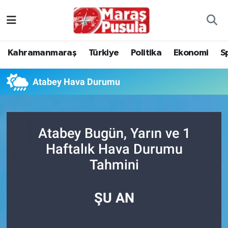
Kahramanmaraş
İstanbul Nöbetçi Eczaneler
Kahramanmaraş
Türkiye
Politika
Ekonomi
S
genel
İstanbul Hava Durumu
Atabey Hava Durumu
Türkiye
İstanbul Namaz Vakitleri
Politika
İstanbul Trafik Yoğunluk Haritası
Atabey Bugün, Yarın ve 1
Ekonomi
Süper Lig Puan Durumu ve Fikstür
Haftalık Hava Durumu
Tahmini
Spor
Tüm Manşetler
Kültür Sanat
Son Dakika Haberleri
ŞU AN
Sağlık
Haber Arşivi