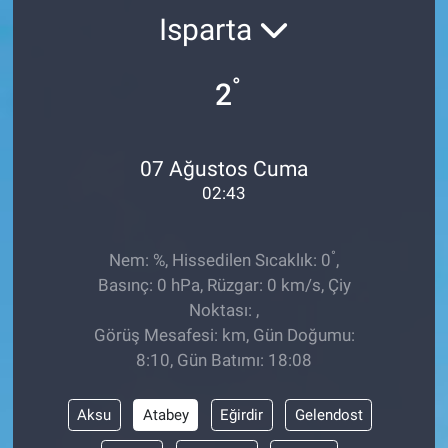
Isparta
TEKNOLOJİ
°
Dünya
2
İlçeler
07 Ağustos Cuma
MAGAZİN
02:43
Bilim, Teknoloji
°
Nem: %, Hissedilen Sıcaklık: 0
,
Basınç: 0 hPa, Rüzgar: 0 km/s, Çiy
ASAYİŞ
Noktası: ,
Görüş Mesafesi: km, Gün Doğumu:
ÇEVRE
8:10, Gün Batımı: 18:08
HABERDE İNSAN
Aksu
Atabey
Eğirdir
Gelendost
EĞİTİM