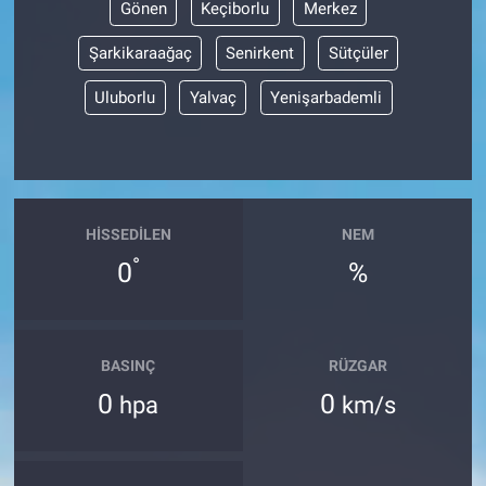
Gönen
Keçiborlu
Merkez
BİLİM VE TEKNOLOJİ
Şarkikaraağaç
Senirkent
Sütçüler
Uluborlu
Yalvaç
Yenişarbademli
Güvenlik
Bölge
HISSEDILEN
NEM
°
0
%
BASINÇ
RÜZGAR
0
0
hpa
km/s