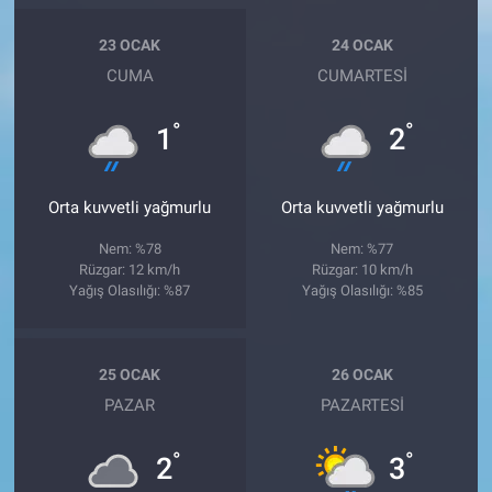
23 OCAK
24 OCAK
CUMA
CUMARTESI
°
°
1
2
Orta kuvvetli yağmurlu
Orta kuvvetli yağmurlu
Nem: %78
Nem: %77
Rüzgar: 12 km/h
Rüzgar: 10 km/h
Yağış Olasılığı: %87
Yağış Olasılığı: %85
25 OCAK
26 OCAK
PAZAR
PAZARTESI
°
°
2
3