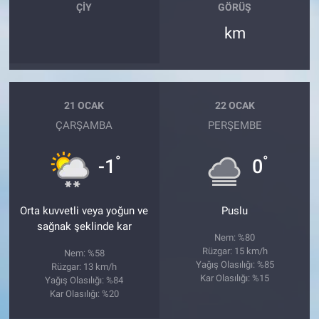
ÇIY
GÖRÜŞ
km
21 OCAK
22 OCAK
ÇARŞAMBA
PERŞEMBE
°
°
-1
0
Orta kuvvetli veya yoğun ve
Puslu
sağnak şeklinde kar
Nem: %80
Rüzgar: 15 km/h
Nem: %58
Yağış Olasılığı: %85
Rüzgar: 13 km/h
Kar Olasılığı: %15
Yağış Olasılığı: %84
Kar Olasılığı: %20