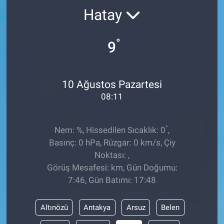
Hatay
TEKNOLOJİ
°
Dünya
9
İlçeler
10 Ağustos Pazartesi
MAGAZİN
08:11
Bilim, Teknoloji
°
Nem: %, Hissedilen Sıcaklık: 0
,
Basınç: 0 hPa, Rüzgar: 0 km/s, Çiy
ASAYİŞ
Noktası: ,
Görüş Mesafesi: km, Gün Doğumu:
ÇEVRE
7:46, Gün Batımı: 17:48
HABERDE İNSAN
Altınözü
Antakya
Arsuz
Belen
EĞİTİM