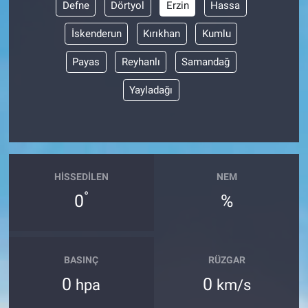
Defne
Dörtyol
Erzin
Hassa
BİLİM VE TEKNOLOJİ
İskenderun
Kırıkhan
Kumlu
Payas
Reyhanlı
Samandağ
Güvenlik
Yayladağı
Bölge
HISSEDILEN
NEM
°
0
%
BASINÇ
RÜZGAR
0
0
hpa
km/s