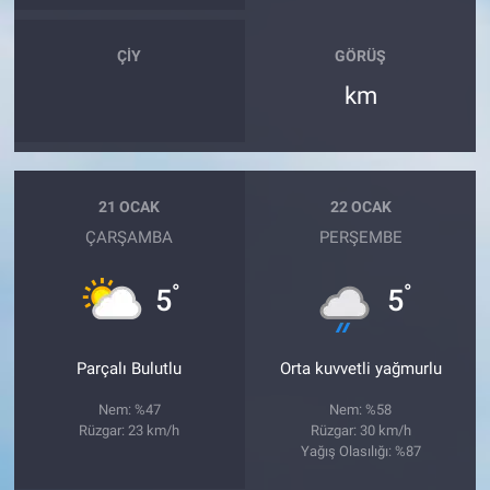
ÇIY
GÖRÜŞ
km
21 OCAK
22 OCAK
ÇARŞAMBA
PERŞEMBE
°
°
5
5
Parçalı Bulutlu
Orta kuvvetli yağmurlu
Nem: %47
Nem: %58
Rüzgar: 23 km/h
Rüzgar: 30 km/h
Yağış Olasılığı: %87