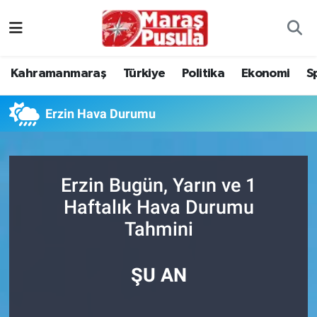
Kahramanmaraş
İstanbul Nöbetçi Eczaneler
Kahramanmaraş
Türkiye
Politika
Ekonomi
S
genel
İstanbul Hava Durumu
Erzin Hava Durumu
Türkiye
İstanbul Namaz Vakitleri
Politika
İstanbul Trafik Yoğunluk Haritası
Erzin Bugün, Yarın ve 1
Ekonomi
Süper Lig Puan Durumu ve Fikstür
Haftalık Hava Durumu
Tahmini
Spor
Tüm Manşetler
Kültür Sanat
Son Dakika Haberleri
ŞU AN
Sağlık
Haber Arşivi