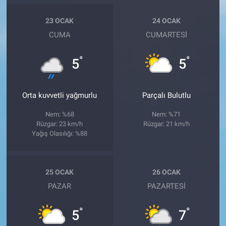
23 OCAK
24 OCAK
CUMA
CUMARTESI
°
°
5
5
Orta kuvvetli yağmurlu
Parçalı Bulutlu
Nem: %68
Nem: %71
Rüzgar: 23 km/h
Rüzgar: 21 km/h
Yağış Olasılığı: %88
25 OCAK
26 OCAK
PAZAR
PAZARTESI
°
°
5
7