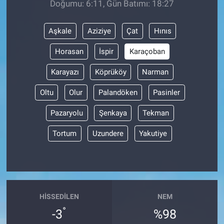
Doğumu: 6:11, Gün Batımı: 18:27
BİLİM VE TEKNOLOJİ
Aşkale
Aziziye
Çat
Hınıs
Güvenlik
Horasan
İspir
Karaçoban
Karayazı
Köprüköy
Narman
Bölge
Oltu
Olur
Palandöken
Pasinler
Pazaryolu
Şenkaya
Tekman
Tortum
Uzundere
Yakutiye
HISSEDILEN
NEM
°
-3
%98