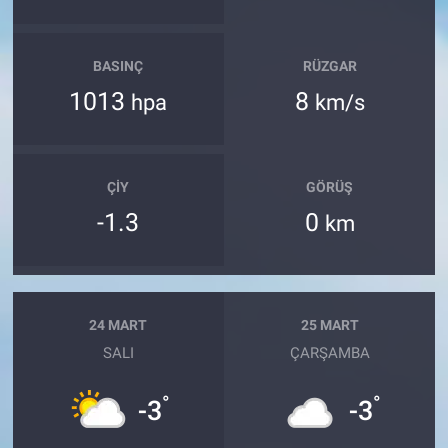
BASINÇ
RÜZGAR
1013
8
hpa
km/s
ÇIY
GÖRÜŞ
-1.3
0
km
24 MART
25 MART
SALI
ÇARŞAMBA
°
°
-3
-3