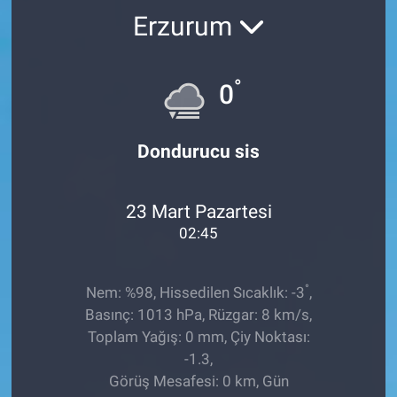
Erzurum
TEKNOLOJİ
Dünya
°
0
İlçeler
Dondurucu sis
MAGAZİN
23 Mart Pazartesi
Bilim, Teknoloji
02:45
ASAYİŞ
°
Nem: %98, Hissedilen Sıcaklık: -3
,
ÇEVRE
Basınç: 1013 hPa, Rüzgar: 8 km/s,
Toplam Yağış: 0 mm, Çiy Noktası:
HABERDE İNSAN
-1.3,
Görüş Mesafesi: 0 km, Gün
EĞİTİM