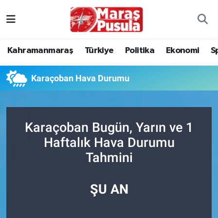
Kahramanmaraş
İstanbul Nöbetçi Eczaneler
Kahramanmaraş
Türkiye
Politika
Ekonomi
S
genel
İstanbul Hava Durumu
Karaçoban Hava Durumu
Türkiye
İstanbul Namaz Vakitleri
Politika
İstanbul Trafik Yoğunluk Haritası
Karaçoban Bugün, Yarın ve 1
Ekonomi
Süper Lig Puan Durumu ve Fikstür
Haftalık Hava Durumu
Tahmini
Spor
Tüm Manşetler
Kültür Sanat
Son Dakika Haberleri
ŞU AN
Sağlık
Haber Arşivi